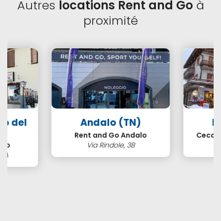
Autres
locations Rent and Go
à
proximité
so del
Andalo (TN)
B
N)
Rent and Go Andalo
Cecco 
ero
Via Rindole, 3B
3/A