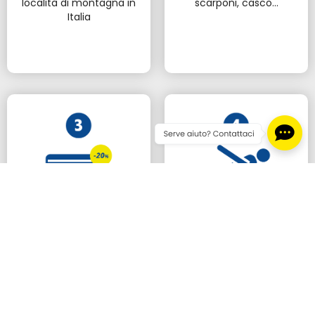
località di montagna in
scarponi, casco...
Italia
PRENOTA ONLINE
RITIRA I PRODOTTI
Effettua il check out e
Ricevi il voucher di
pagamento, usufruendo
conferma prenotazione,
di sconti online fino al
raggiungi il negozio e ritira
*
20%
il materiale