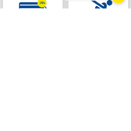
RÉSERVEZ EN LIGNE
RETIREZ LES PRODUITS
Validez votre réservation
Recevez votre
et effectuez le paiement
confirmation de
en ligne. Profitez de
réservation, rendez-vous
remises allant jusqu’à 20
en magasin et récupérez
*
%
facilement votre
équipement
*
Les remises en ligne varient selon le magasin, la période, la
durée, les produits et services choisis
RÉSERVEZ MAINTENANT