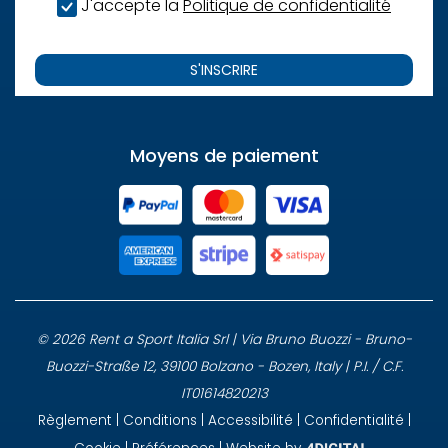
J'accepte la
Politique de confidentialité
S'INSCRIRE
Moyens de paiement
© 2026 Rent a Sport Italia Srl | Via Bruno Buozzi - Bruno-
Buozzi-Straße 12, 39100 Bolzano - Bozen, Italy | P.I. / C.F.
IT01614820213
Règlement
|
Conditions
|
Accessibilité
|
Confidentialité
|