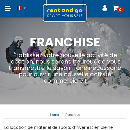
Toggle
0
navigation
FRANCHISE
Établissez votre nouvelle activité de
location, nous serons heureux de vous
transmettre le savoir-faire nécessaire
pour ouvrir une nouvelle activité
commerciale !
Home
Franchise
La location de matériel de sports d’hiver est en pleine