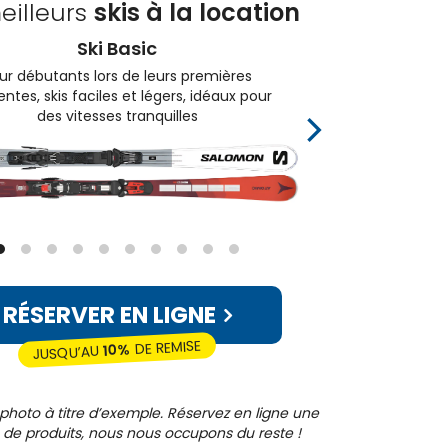
eilleurs
skis à la location
Ski Basic
ur débutants lors de leurs premières
Pour 
ntes, skis faciles et légers, idéaux pour
sur 
des vitesses tranquilles
RÉSERVER EN LIGNE
DE REMISE
10%
JUSQU’AU
photo à titre d’exemple. Réservez en ligne une
 de produits, nous nous occupons du reste !