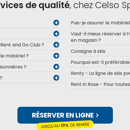
vices de qualité
, chez Celso S
Puis-je assurer le matérie
Vaut-il mieux réserver à l
en magasin ?
u Rent and Go Club ?
Consigne à skis
 le matériel ?
Pourquoi est-il préférabl
sonnières ?
Renty - La ligne de skis po
 ?
Rent in Rose - Pour toute
RÉSERVER EN LIGNE
DE REMISE
10%
JUSQU’AU