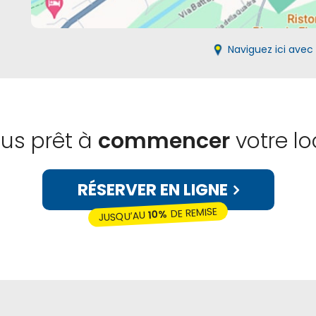
Naviguez ici ave
us prêt à
commencer
votre lo
RÉSERVER EN LIGNE
DE REMISE
10%
JUSQU’AU