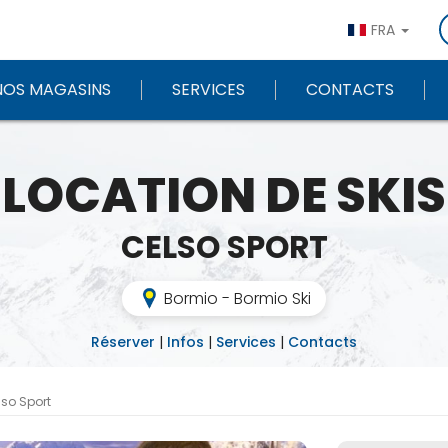
FRA
NOS MAGASINS
SERVICES
CONTACTS
LOCATION DE SKIS
CELSO SPORT
Bormio - Bormio Ski
Réserver
|
Infos
|
Services
|
Contacts
lso Sport