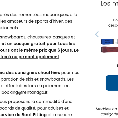
t
Les m
o près des remontées mécaniques, elle
Po
les amateurs de sports d'hiver, des
desce
ssionnels
, snowboards, chaussures, casques et
et un casque gratuit pour tous les
jours ont le
même prix que 6 jours.
Le
ttes à neige sont également
ec des
consignes chauffées
pour nos
 réparation de skis et snowboards. Les
re effectuées lors du paiement en
 : booking@rentandgo.it.
, nous proposons la commodité d'une
boards de qualité, pour adultes et
Modèles en 
catégorie
service de Boot Fitting
et résoudre