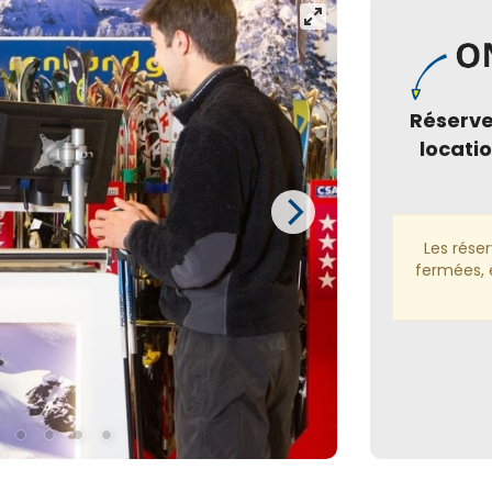
Réserv
locatio
Les rése
fermées, e