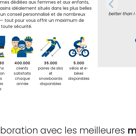
mes dédiées aux femmes et aux enfants,
sins idéalement situés dans les plus belles
better than I
, un conseil personnalisé et de nombreux
 — tout pour vous offrir un maximum de
n toute sécurité.
80
400.000
35.000
5.000
ns
clients
paires de skis
vélos et e-
ion
satisfaits
et
bikes
s
chaque
snowboards
disponibles
es
année
disponibles
s
aboration avec les meilleures
m