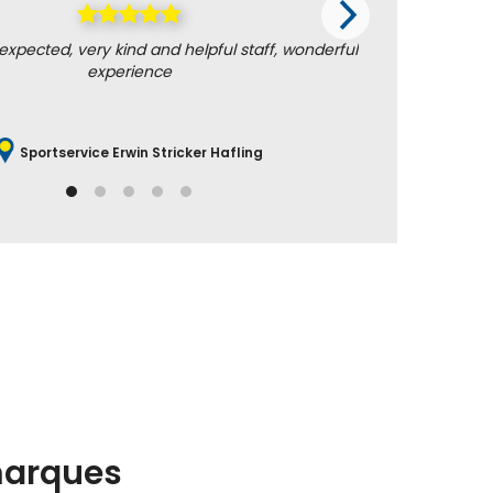
 expected, very kind and helpful staff, wonderful
Nothing to
experience
highly c
Sportservice Erwin Stricker Hafling
arques