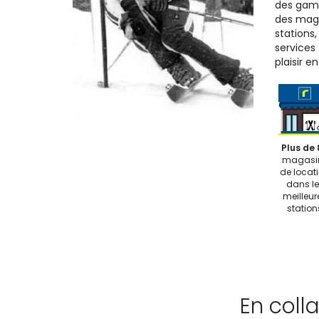
des gam
des maga
stations
services
plaisir e
Plus de 
magasi
de locat
dans le
meilleur
station
En coll