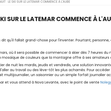
NUIT : LE SKI SUR LE LATEMAR COMMENCE À L'AUBE
 SKI SUR LE LATEMAR COMMENCE À L'A
it qu'il fallait grand-chose pour l'inventer. Pourtant, personne,
rs, où il sera possible de commencer à skier dès 7 heures du matin,
 la mosaïque de couleurs que la montagne offre à ses amateurs 
skier de nuit les mardis, jeudis et vendredis, une solution innova
'aller au travail ou des lève-tôt les plus acharnés. Pour accéder à
fait multijournalier, un saisonnier ou un simple forfait journalier a
r et vous attend à Nova Levante, avec le point de vente
Nolegg