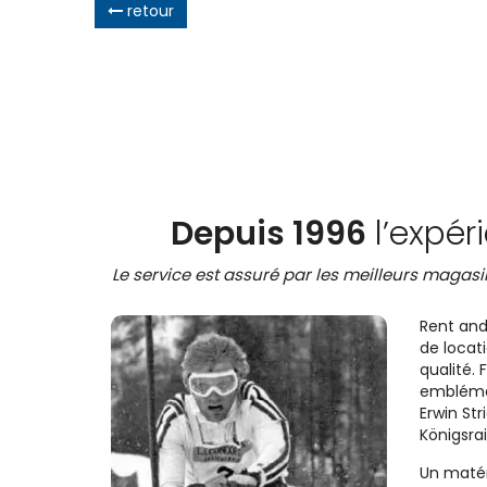
retour
Depuis 1996
l’expér
Le service est assuré par les meilleurs magasin
Rent and
de locati
qualité. 
emblémat
Erwin Str
Königsrai
Un matéri