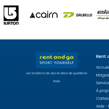
Rent 
Accuei
Les locations de skis et vélos de qualité en
Magasi
Italie
Servic
À prop
Carte
Aide -