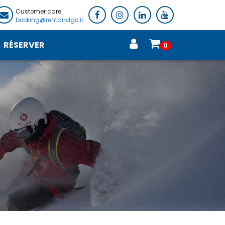
Customer care
booking@rentandgo.it
RÉSERVER
0