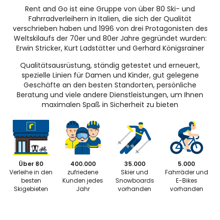
Rent and Go ist eine Gruppe von über 80 Ski- und
Fahrradverleihern in Italien, die sich der Qualität
verschrieben haben und 1996 von drei Protagonisten des
Weltskilaufs der 70er und 80er Jahre gegründet wurden:
Erwin Stricker, Kurt Ladstätter und Gerhard Königsrainer
Qualitätsausrüstung, ständig getestet und erneuert,
spezielle Linien für Damen und Kinder, gut gelegene
Geschäfte an den besten Standorten, persönliche
Beratung und viele andere Dienstleistungen, um Ihnen
maximalen Spaß in Sicherheit zu bieten
Über 80
400.000
35.000
5.000
Verleihe in den
zufriedene
Skier und
Fahrräder und
besten
Kunden jedes
Snowboards
E-Bikes
Skigebieten
Jahr
vorhanden
vorhanden