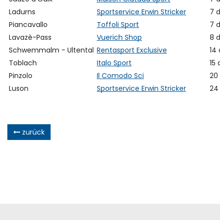
Ladurns
Sportservice Erwin Stricker
7 
Piancavallo
Toffoli Sport
7 
Lavazè-Pass
Vuerich Shop
8 
Schwemmalm - Ultental
Rentasport Exclusive
14
Toblach
Italo Sport
15
Pinzolo
Il Comodo Sci
20
Luson
Sportservice Erwin Stricker
24
zurück