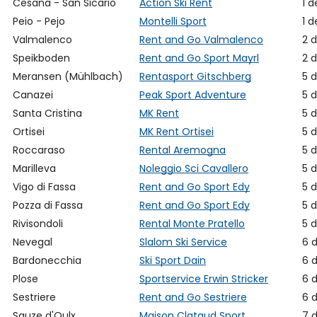
Cesana - San Sicario
Action Ski Rent
1 
Peio - Pejo
Montelli Sport
1 
Valmalenco
Rent and Go Valmalenco
2 
Speikboden
Rent and Go Sport Mayrl
2 
Meransen (Mühlbach)
Rentasport Gitschberg
5 
Canazei
Peak Sport Adventure
5 
Santa Cristina
MK Rent
5 
Ortisei
MK Rent Ortisei
5 
Roccaraso
Rental Aremogna
5 
Marilleva
Noleggio Sci Cavallero
5 
Vigo di Fassa
Rent and Go Sport Edy
5 
Pozza di Fassa
Rent and Go Sport Edy
5 
Rivisondoli
Rental Monte Pratello
5 
Nevegal
Slalom Ski Service
6 
Bardonecchia
Ski Sport Dain
6 
Plose
Sportservice Erwin Stricker
6 
Sestriere
Rent and Go Sestriere
6 
Sauze d'Oulx
Maison Clataud Sport
7 