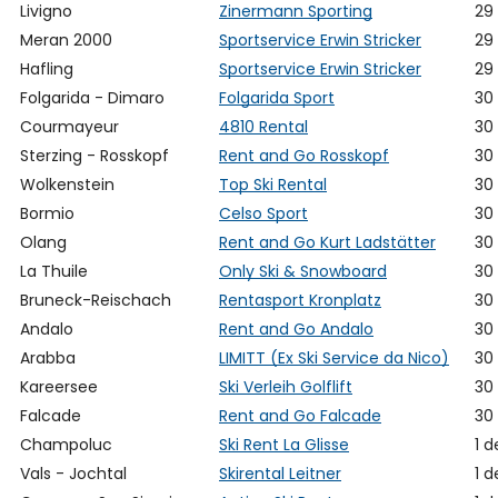
Livigno
Zinermann Sporting
29
Meran 2000
Sportservice Erwin Stricker
29
Hafling
Sportservice Erwin Stricker
29
Folgarida - Dimaro
Folgarida Sport
30
Courmayeur
4810 Rental
30
Sterzing - Rosskopf
Rent and Go Rosskopf
30
Wolkenstein
Top Ski Rental
30
Bormio
Celso Sport
30
Olang
Rent and Go Kurt Ladstätter
30
La Thuile
Only Ski & Snowboard
30
Bruneck-Reischach
Rentasport Kronplatz
30
Andalo
Rent and Go Andalo
30
Arabba
LIMITT (Ex Ski Service da Nico)
30
Kareersee
Ski Verleih Golflift
30
Falcade
Rent and Go Falcade
30
Champoluc
Ski Rent La Glisse
1 
Vals - Jochtal
Skirental Leitner
1 