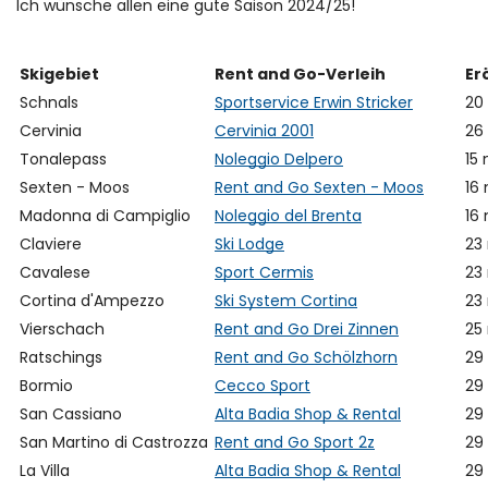
Ich wünsche allen eine gute Saison 2024/25!
Skigebiet
Rent and Go-Verleih
Er
Schnals
Sportservice Erwin Stricker
20
Cervinia
Cervinia 2001
26
Tonalepass
Noleggio Delpero
15
Sexten - Moos
Rent and Go Sexten - Moos
16
Madonna di Campiglio
Noleggio del Brenta
16
Claviere
Ski Lodge
23
Cavalese
Sport Cermis
23
Cortina d'Ampezzo
Ski System Cortina
23
Vierschach
Rent and Go Drei Zinnen
25
Ratschings
Rent and Go Schölzhorn
29
Bormio
Cecco Sport
29
San Cassiano
Alta Badia Shop & Rental
29
San Martino di Castrozza
Rent and Go Sport 2z
29
La Villa
Alta Badia Shop & Rental
29