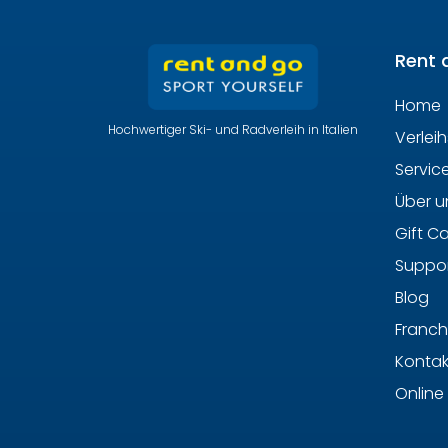
Rent 
Home
Hochwertiger Ski- und Radverleih in Italien
Verlei
Servic
Über u
Gift C
Suppor
Blog
Franch
Kontak
Online