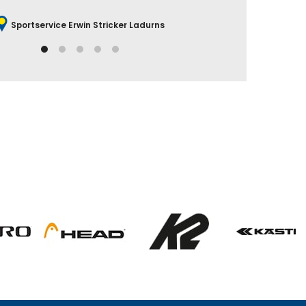
Sportservice Erwin Stricker Ladurns