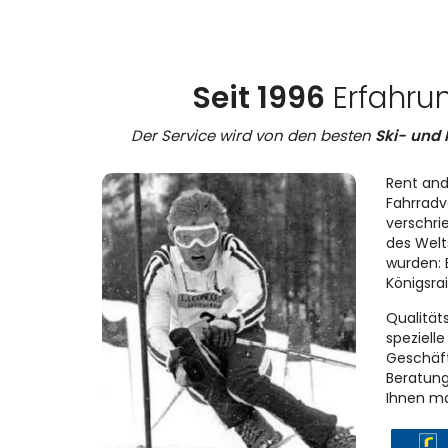
Seit 1996
Erfahru
Der Service wird von den besten
Ski- und 
Rent and
Fahrradve
verschri
des Welt
wurden: 
Königsra
Qualität
speziell
Geschäft
Beratung
Ihnen ma