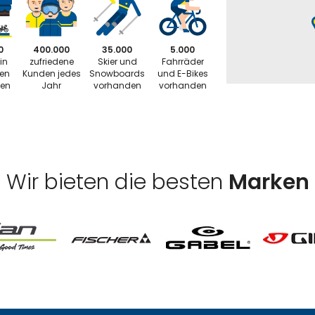
0
400.000
35.000
5.000
in
zufriedene
Skier und
Fahrräder
ten
Kunden jedes
Snowboards
und E-Bikes
ten
Jahr
vorhanden
vorhanden
Wir bieten die besten
Marken