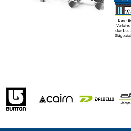
Über 8
Verleihe 
den bes
Skigebie