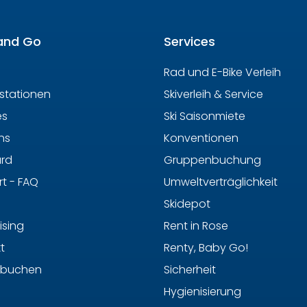
and Go
Services
Rad und E-Bike Verleih
hstationen
Skiverleih & Service
es
Ski Saisonmiete
ns
Konventionen
ard
Gruppenbuchung
t - FAQ
Umweltverträglichkeit
Skidepot
ising
Rent in Rose
t
Renty, Baby Go!
 buchen
Sicherheit
Hygienisierung