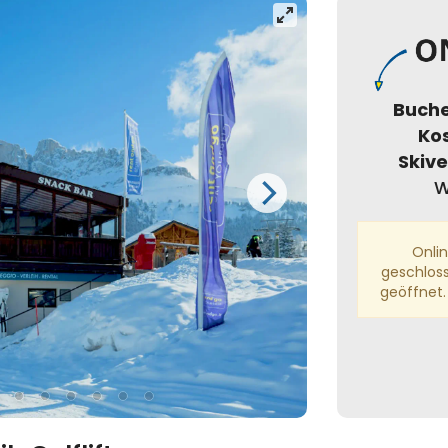
Buche
Ko
Skive
W
Onli
geschloss
geöffnet.