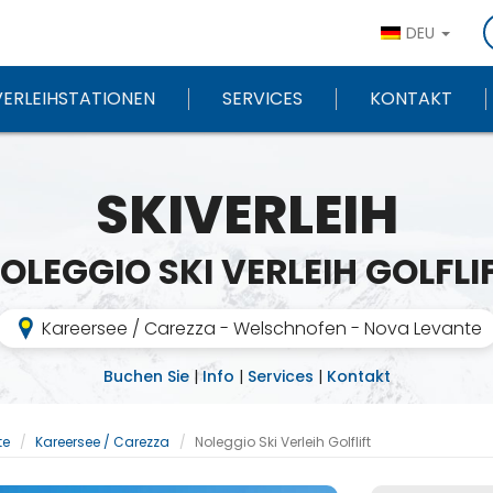
DEU
VERLEIHSTATIONEN
SERVICES
KONTAKT
SKIVERLEIH
OLEGGIO SKI VERLEIH GOLFLI
Kareersee / Carezza - Welschnofen - Nova Levante
Buchen Sie
|
Info
|
Services
|
Kontakt
te
Kareersee / Carezza
Noleggio Ski Verleih Golflift