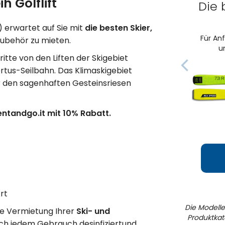
h Golflift
Die
) erwartet auf Sie mit
die besten Skier,
Für Anf
Zubehör zu mieten.
u
itte von den Liften der Skigebiet
bertus-Seilbahn. Das Klimaskigebiet
er den sagenhaften Gesteinsriesen
entandgo.it mit 10% Rabatt.
rt
Die Modelle
ie Vermietung Ihrer
Ski- und
Produktkat
ch jedem Gebrauch desinfiziertund