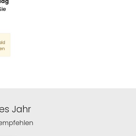
lag
Sie
ald
nen
es Jahr
 empfehlen