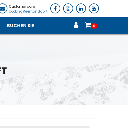
Customer care
booking@rentandgo.it
BUCHEN SIE
0
FT