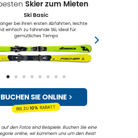
 besten
Skier zum Mieten
Ski Basic
änger bei ihren ersten Abfahrten, leichte
Zum 
nd einfach zu fahrende Ski, ideal für
gemütliches Tempo
BUCHEN SIE ONLINE
RABATT
10%
BIS ZU
 auf den Fotos sind Beispiele. Buchen Sie eine
egorie online, wir kümmern uns um den Rest!