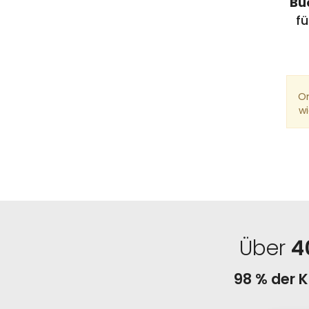
Bu
fü
On
wi
Über
4
98 % der 