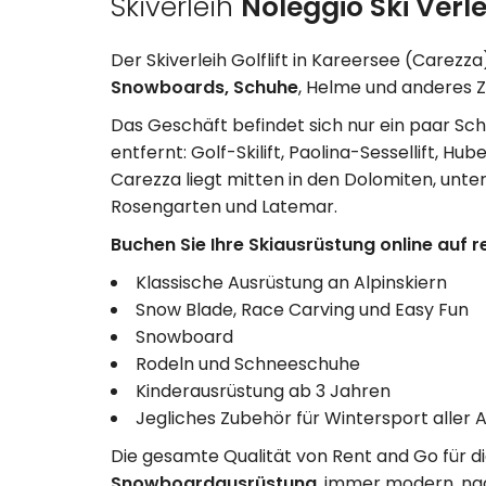
Skiverleih
Noleggio Ski Verlei
Der Skiverleih Golflift in Kareersee (Carezza
Snowboards, Schuhe
, Helme und anderes 
Das Geschäft befindet sich nur ein paar Schr
entfernt: Golf-Skilift, Paolina-Sessellift, Hu
Carezza liegt mitten in den Dolomiten, unt
Rosengarten und Latemar.
Buchen Sie Ihre Skiausrüstung online auf r
Klassische Ausrüstung an Alpinskiern
Snow Blade, Race Carving und Easy Fun
Snowboard
Rodeln und Schneeschuhe
Kinderausrüstung ab 3 Jahren
Jegliches Zubehör für Wintersport aller A
Die gesamte Qualität von Rent and Go für d
Snowboardausrüstung
, immer modern, na