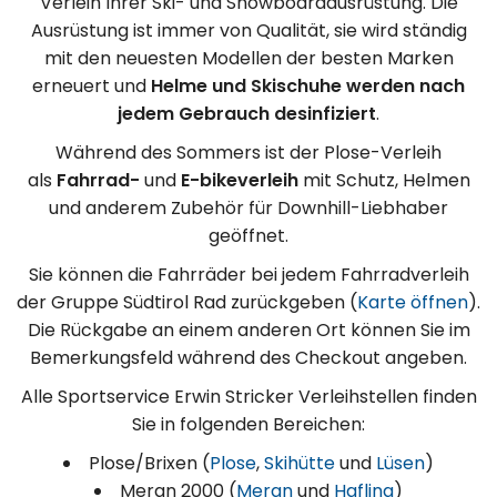
Verleih Ihrer Ski- und Snowboardausrüstung. Die
Ausrüstung ist immer von Qualität, sie wird ständig
mit den neuesten Modellen der besten Marken
erneuert und
Helme und Skischuhe werden nach
jedem Gebrauch desinfiziert
.
Während des Sommers ist der Plose-Verleih
als
Fahrrad-
und
E-bikeverleih
mit Schutz, Helmen
und anderem Zubehör für Downhill-Liebhaber
geöffnet.
Sie können die Fahrräder bei jedem Fahrradverleih
der Gruppe Südtirol Rad zurückgeben (
Karte öffnen
).
Die Rückgabe an einem anderen Ort können Sie im
Bemerkungsfeld während des Checkout angeben.
Alle Sportservice Erwin Stricker Verleihstellen finden
Sie in folgenden Bereichen:
Plose/Brixen (
Plose
,
Skihütte
und
Lüsen
)
Meran 2000 (
Meran
und
Hafling
)