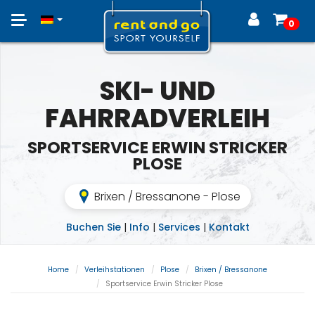
Toggle
0
navigation
SKI- UND
FAHRRADVERLEIH
SPORTSERVICE ERWIN STRICKER
PLOSE
Brixen / Bressanone - Plose
Buchen Sie
|
Info
|
Services
|
Kontakt
Home
Verleihstationen
Plose
Brixen / Bressanone
Sportservice Erwin Stricker Plose