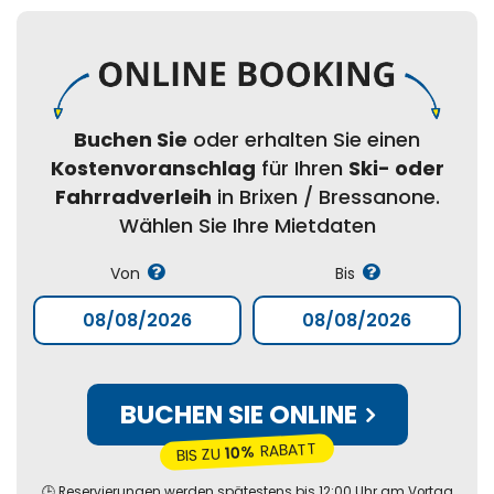
Buchen Sie
oder erhalten Sie einen
Kostenvoranschlag
für Ihren
Ski- oder
Fahrradverleih
in Brixen / Bressanone.
Wählen Sie Ihre Mietdaten
Von
Bis
BUCHEN SIE ONLINE
RABATT
10%
BIS ZU
🕒 Reservierungen werden spätestens bis 12:00 Uhr am Vortag