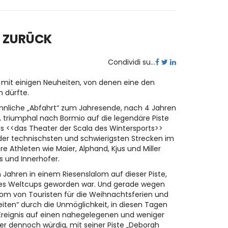
T ZURÜCK
Condividi su...
, mit einigen Neuheiten, von denen eine den
 dürfte.
ännliche „Abfahrt“ zum Jahresende, nach 4 Jahren
 triumphal nach Bormio auf die legendäre Piste
 als <<das Theater der Scala des Wintersports>>
der technischsten und schwierigsten Strecken im
e Athleten wie Maier, Alphand, Kjus und Miller
s und Innerhofer.
Jahren in einem Riesenslalom auf dieser Piste,
des Weltcups geworden war. Und gerade wegen
rom von Touristen für die Weihnachtsferien und
iten“ durch die Unmöglichkeit, in diesen Tagen
 Ereignis auf einen nahegelegenen und weniger
er dennoch würdig, mit seiner Piste „Deborah