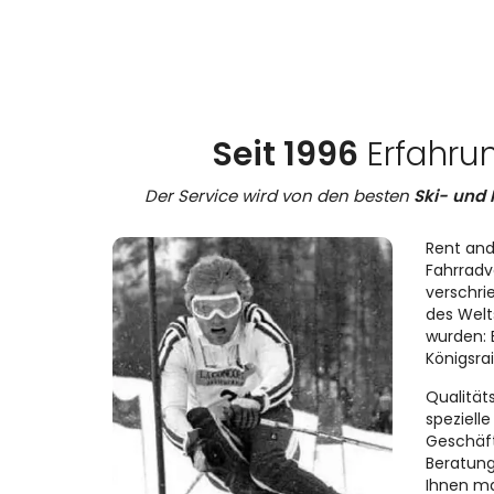
Seit 1996
Erfahru
Der Service wird von den besten
Ski- und 
Rent and
Fahrradve
verschri
des Welt
wurden: 
Königsra
Qualität
speziell
Geschäft
Beratung
Ihnen ma