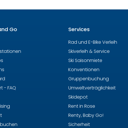
and Go
Services
Rad und E-Bike Verleih
hstationen
Skiverleih & Service
es
Ski Saisonmiete
ns
Konventionen
ard
Gruppenbuchung
t - FAQ
Umweltverträglichkeit
Skidepot
ising
Rent in Rose
t
Renty, Baby Go!
 buchen
Sicherheit