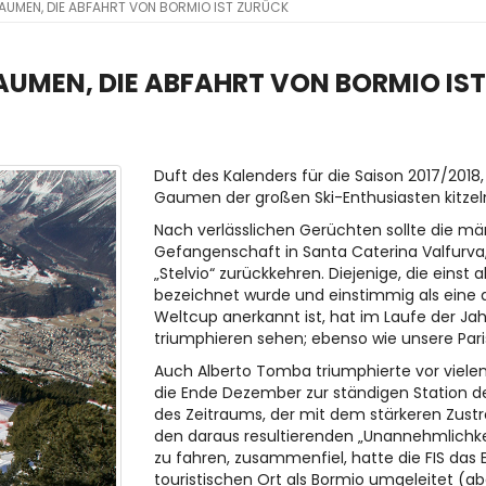
 DAUMEN, DIE ABFAHRT VON BORMIO IST ZURÜCK
 DAUMEN, DIE ABFAHRT VON BORMIO IS
Duft des Kalenders für die Saison 2017/2018
Gaumen der großen Ski-Enthusiasten kitzeln
Nach verlässlichen Gerüchten sollte die m
Gefangenschaft in Santa Caterina Valfurva,
„Stelvio“ zurückkehren. Diejenige, die einst
bezeichnet wurde und einstimmig als eine 
Weltcup anerkannt ist, hat im Laufe der Jahr
triumphieren sehen; ebenso wie unsere Pari
Auch Alberto Tomba triumphierte vor vielen 
die Ende Dezember zur ständigen Station 
des Zeitraums, der mit dem stärkeren Zust
den daraus resultierenden „Unannehmlichke
zu fahren, zusammenfiel, hatte die FIS das
touristischen Ort als Bormio umgeleitet (ab