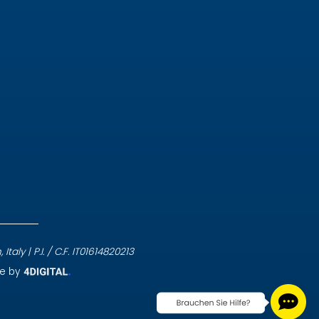
aly | P.I. / C.F. IT01614820213
te by