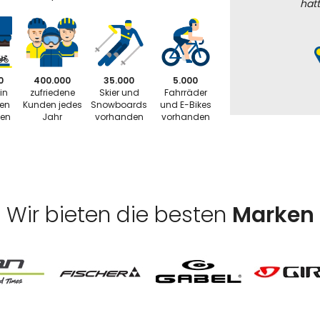
hatt
0
400.000
35.000
5.000
in
zufriedene
Skier und
Fahrräder
ten
Kunden jedes
Snowboards
und E-Bikes
ten
Jahr
vorhanden
vorhanden
Wir bieten die besten
Marken