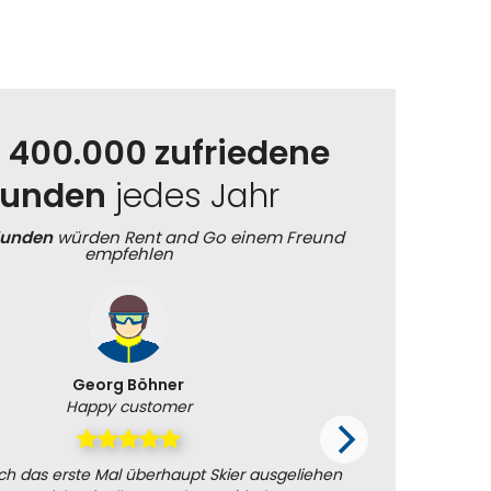
r
400.000 zufriedene
unden
jedes Jahr
Kunden
würden Rent and Go einem Freund
empfehlen
Georg Böhner
Happy customer
h das erste Mal überhaupt Skier ausgeliehen
Ich bin 