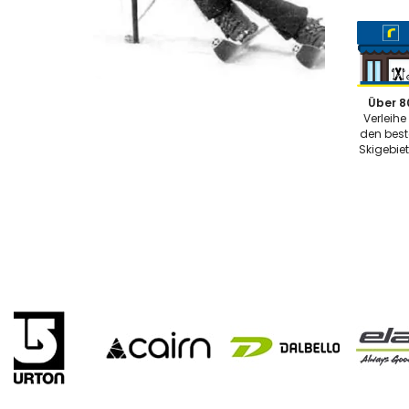
Über 8
Verleihe 
den bes
Skigebie