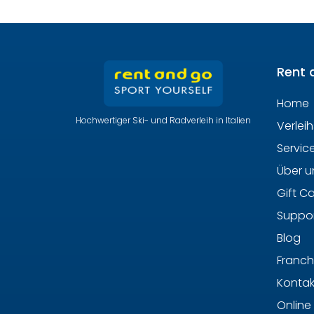
Rent 
Home
Hochwertiger Ski- und Radverleih in Italien
Verlei
Servic
Über u
Gift C
Suppor
Blog
Franch
Kontak
Online