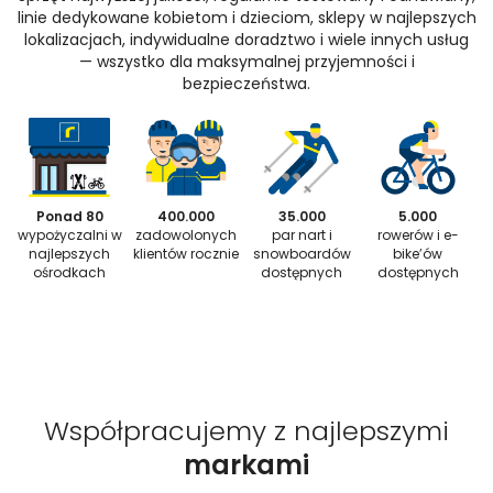
linie dedykowane kobietom i dzieciom, sklepy w najlepszych
lokalizacjach, indywidualne doradztwo i wiele innych usług
— wszystko dla maksymalnej przyjemności i
bezpieczeństwa.
Ponad 80
400.000
35.000
5.000
wypożyczalni w
zadowolonych
par nart i
rowerów i e-
najlepszych
klientów rocznie
snowboardów
bike’ów
ośrodkach
dostępnych
dostępnych
Współpracujemy z najlepszymi
markami