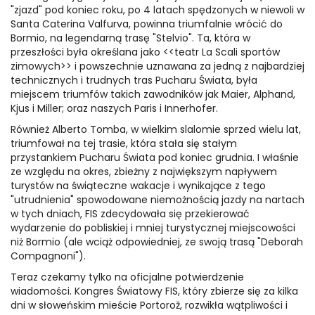
"zjazd" pod koniec roku, po 4 latach spędzonych w niewoli w
Santa Caterina Valfurva, powinna triumfalnie wrócić do
Bormio, na legendarną trasę "Stelvio". Ta, która w
przeszłości była określana jako <<teatr La Scali sportów
zimowych>> i powszechnie uznawana za jedną z najbardziej
technicznych i trudnych tras Pucharu Świata, była
miejscem triumfów takich zawodników jak Maier, Alphand,
Kjus i Miller; oraz naszych Paris i Innerhofer.
Również Alberto Tomba, w wielkim slalomie sprzed wielu lat,
triumfował na tej trasie, która stała się stałym
przystankiem Pucharu Świata pod koniec grudnia. I właśnie
ze względu na okres, zbieżny z największym napływem
turystów na świąteczne wakacje i wynikające z tego
"utrudnienia" spowodowane niemożnością jazdy na nartach
w tych dniach, FIS zdecydowała się przekierować
wydarzenie do pobliskiej i mniej turystycznej miejscowości
niż Bormio (ale wciąż odpowiedniej, ze swoją trasą "Deborah
Compagnoni").
Teraz czekamy tylko na oficjalne potwierdzenie
wiadomości. Kongres Światowy FIS, który zbierze się za kilka
dni w słoweńskim mieście Portorož, rozwikła wątpliwości i