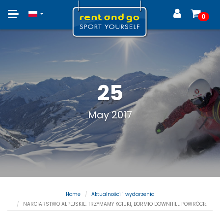
Toggle
0
navigation
25
May 2017
Home
Aktualności i wydarzenia
NARCIARSTWO ALPEJSKIE: TRZYMAMY KCIUKI, BORMIO DOWNHILL POWRÓCIŁ