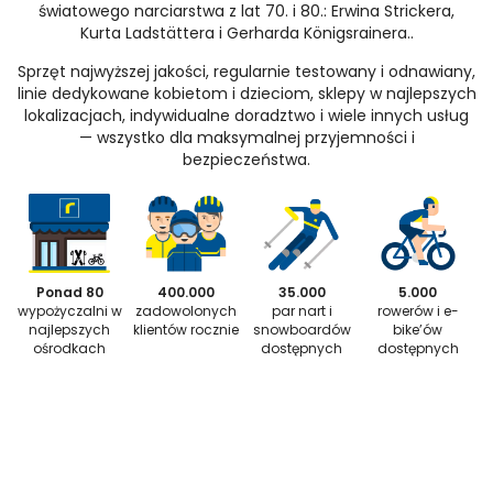
światowego narciarstwa z lat 70. i 80.: Erwina Strickera,
Kurta Ladstättera i Gerharda Königsrainera..
Sprzęt najwyższej jakości, regularnie testowany i odnawiany,
linie dedykowane kobietom i dzieciom, sklepy w najlepszych
lokalizacjach, indywidualne doradztwo i wiele innych usług
— wszystko dla maksymalnej przyjemności i
bezpieczeństwa.
Ponad 80
400.000
35.000
5.000
wypożyczalni w
zadowolonych
par nart i
rowerów i e-
najlepszych
klientów rocznie
snowboardów
bike’ów
ośrodkach
dostępnych
dostępnych