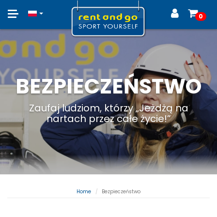
Toggle
0
navigation
BEZPIECZEŃSTWO
Zaufaj ludziom, którzy „Jeżdżą na
nartach przez całe życie!”
Home
Bezpieczeństwo