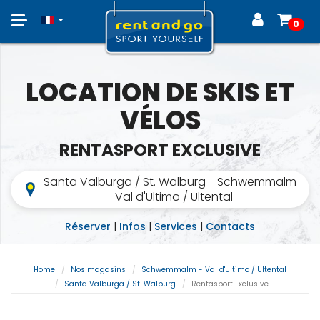
Toggle
0
navigation
LOCATION DE SKIS ET
VÉLOS
RENTASPORT EXCLUSIVE
Santa Valburga / St. Walburg - Schwemmalm
- Val d'Ultimo / Ultental
Réserver
|
Infos
|
Services
|
Contacts
Home
Nos magasins
Schwemmalm - Val d'Ultimo / Ultental
Santa Valburga / St. Walburg
Rentasport Exclusive