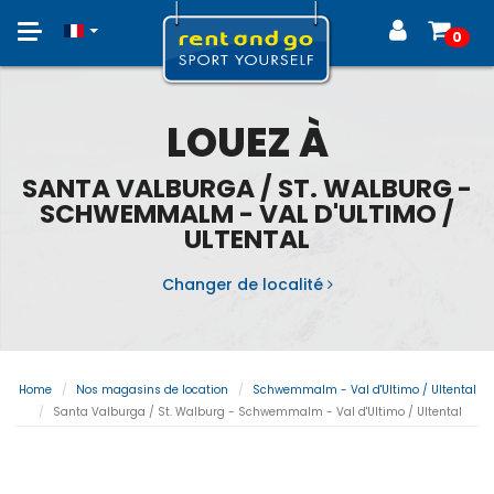
Toggle
0
navigation
LOUEZ À
SANTA VALBURGA / ST. WALBURG -
SCHWEMMALM - VAL D'ULTIMO /
ULTENTAL
Changer de localité
Home
Nos magasins de location
Schwemmalm - Val d'Ultimo / Ultental
Santa Valburga / St. Walburg - Schwemmalm - Val d'Ultimo / Ultental