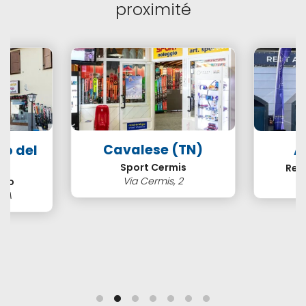
proximité
Cavalese (TN)
so del
A
N)
Sport Cermis
Ren
Via Cermis, 2
ero
3/A