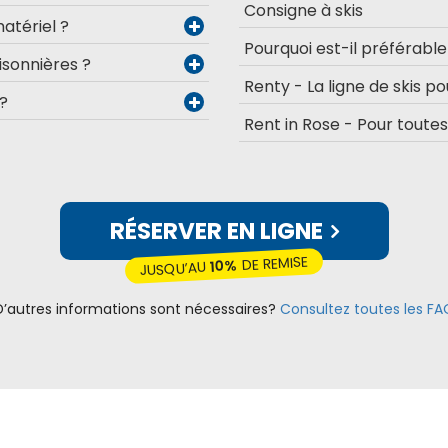
Consigne à skis
matériel ?
Pourquoi est-il préférabl
sonnières ?
Renty - La ligne de skis po
 ?
Rent in Rose - Pour toute
RÉSERVER EN LIGNE
DE REMISE
10%
JUSQU’AU
D’autres informations sont nécessaires?
Consultez toutes les FA