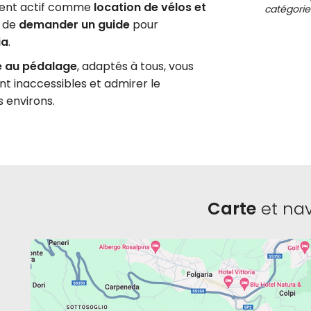
ment actif comme
location de vélos et
catégorie
é de
demander un guide
pour
ia
.
ce au pédalage
, adaptés à tous, vous
t inaccessibles et admirer le
s environs.
Carte
et nav