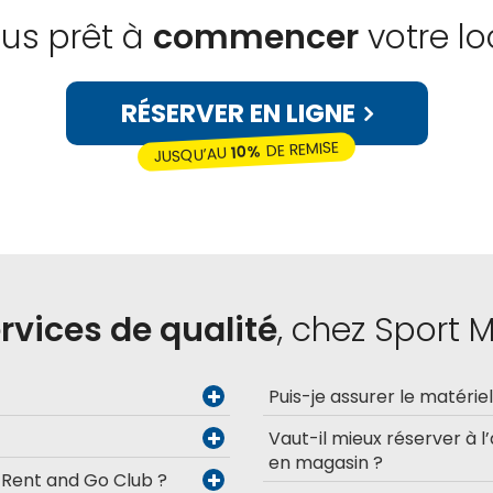
us prêt à
commencer
votre lo
RÉSERVER EN LIGNE
DE REMISE
10%
JUSQU’AU
rvices de qualité
, chez Sport 
Puis-je assurer le matérie
Vaut-il mieux réserver à l
en magasin ?
u Rent and Go Club ?