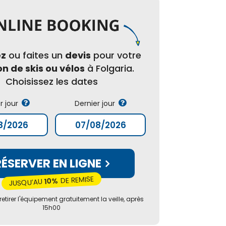
ez
ou faites un
devis
pour votre
on de skis ou vélos
à Folgaria.
Choisissez les dates
r jour
Dernier jour
RÉSERVER EN LIGNE
DE REMISE
10%
JUSQU’AU
etirer l'équipement gratuitement la veille, après
15h00