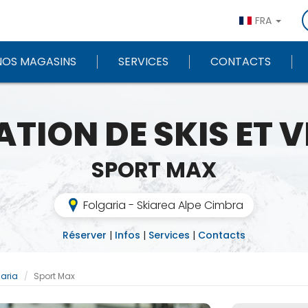
FRA
NOS MAGASINS
SERVICES
CONTACTS
TION DE SKIS ET 
SPORT MAX
Folgaria - Skiarea Alpe Cimbra
Réserver
|
Infos
|
Services
|
Contacts
garia
Sport Max