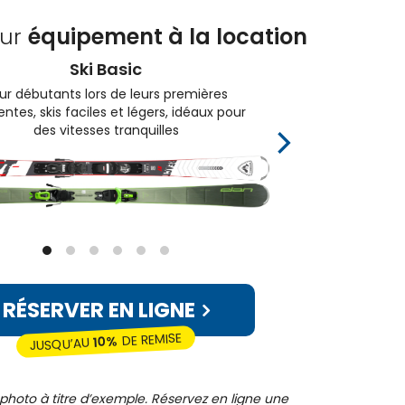
eur
équipement à la location
Ski Basic
ur débutants lors de leurs premières
Pour 
ntes, skis faciles et légers, idéaux pour
des
des vitesses tranquilles
RÉSERVER EN LIGNE
DE REMISE
10%
JUSQU’AU
photo à titre d’exemple. Réservez en ligne une