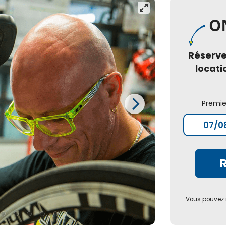
Réserv
locati
Premie
Vous pouvez r