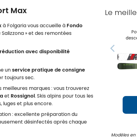
ort Max
Le meill
x
à Folgaria vous accueille à
Fondo
Po
 « Salizzona » et des remontées
desce
 réduction avec disponibilité
ne un
service pratique de consigne
r toujours sec.
 meilleures marques : vous trouverez
ca
et
Rossignol
. Skis alpins pour tous les
, luges et plus encore.
tion : excellente préparation du
neusement désinfectés après chaque
Modèles en 