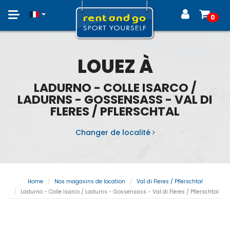
Toggle
0
navigation
LOUEZ À
LADURNO - COLLE ISARCO /
LADURNS - GOSSENSASS - VAL DI
FLERES / PFLERSCHTAL
Changer de localité
Home
Nos magasins de location
Val di Fleres / Pflerschtal
Ladurno - Colle Isarco / Ladurns - Gossensass - Val di Fleres / Pflerschtal