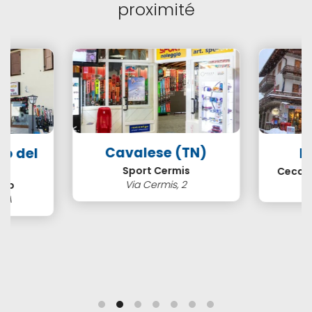
proximité
Cavalese (TN)
so del
B
N)
Sport Cermis
Cecco 
Via Cermis, 2
ero
3/A