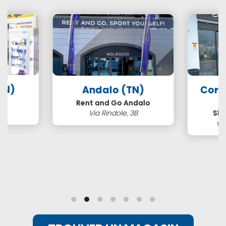
TN)
Andalo (TN)
Cort
s
Rent and Go Andalo
2
Via Rindole, 3B
Ski
vi