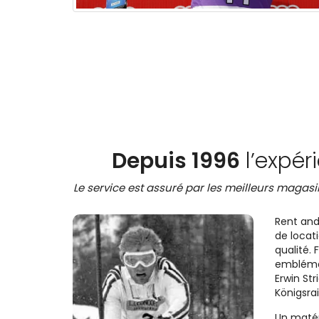
Depuis 1996
l’expér
Le service est assuré par les meilleurs magasin
Rent and
de locati
qualité. 
emblémat
Erwin Str
Königsrai
Un matéri