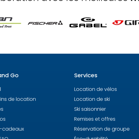
and Go
Services
l
Location de vélos
ns de location
Location de ski
es
Ski saisonnier
os
Remises et offres
s-cadeaux
Réservation de groupe
 FAQ
Éco-durabilité