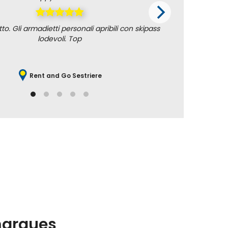
to. Gli armadietti personali apribili con skipass
Really very
lodevoli. Top
Rent and Go Sestriere
arques