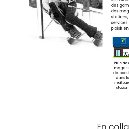
des gam
des maga
stations
services
plaisir e
Plus de 
magasi
de locat
dans le
meilleur
station
En coll