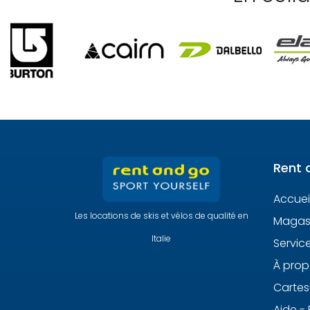
Rent 
Accuei
Les locations de skis et vélos de qualité en
Magasi
Italie
Servic
À prop
Carte
Aide -