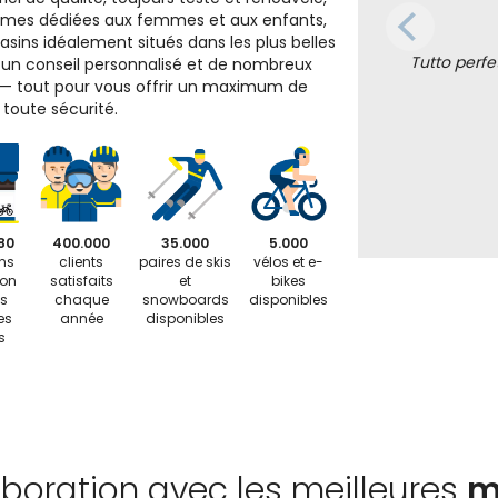
mes dédiées aux femmes et aux enfants,
sins idéalement situés dans les plus belles
Tutto perfet
, un conseil personnalisé et de nombreux
 — tout pour vous offrir un maximum de
n toute sécurité.
80
400.000
35.000
5.000
ns
clients
paires de skis
vélos et e-
ion
satisfaits
et
bikes
s
chaque
snowboards
disponibles
es
année
disponibles
s
aboration avec les meilleures
m