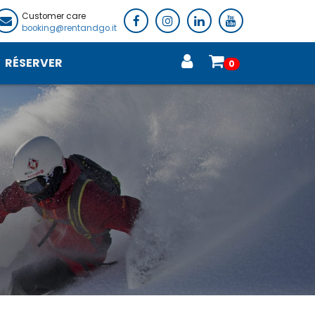
Customer care
booking@rentandgo.it
RÉSERVER
0