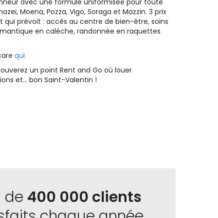
l'honneur avec une formule uniformisée pour toute
nazei, Moena, Pozza, Vigo, Soraga et Mazzin. 3 prix
it qui prévoit : accès au centre de bien-être, soins
romantique en calèche, randonnée en raquettes
ccare
qui
rouverez un point Rent and Go où louer
ions et… bon Saint-Valentin !
s de
400 000 clients
isfaits chaque année