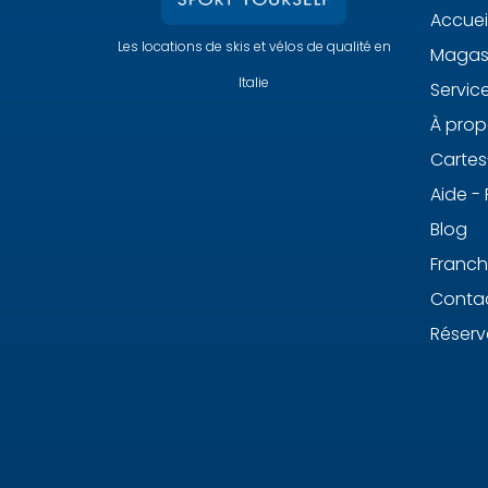
Accuei
Les locations de skis et vélos de qualité en
Magasi
Italie
Servic
À prop
Carte
Aide -
Blog
Franch
Conta
Réserv