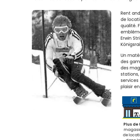
Rent and
de locati
qualité. 
emblémat
Erwin Str
Königsrai
Un matéri
des gam
des maga
stations
services
plaisir e
Plus de 
magasi
de locat