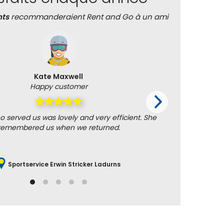
nts
recommanderaient Rent and Go à un ami
Kate Maxwell
Happy customer
served us was lovely and very efficient. She
Good orga
remembered us when we returned.
Sportservice Erwin Stricker Ladurns
Re