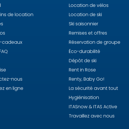
l
Location de vélos
ns de location
Location de ski
es
Ski saisonnier
os
Remises et offres
s-cadeaux
Réservation de groupe
 FAQ
Éco-durabilité
Dépôt de ski
ise
Rent in Rose
ctez-nous
Renty, Baby Go!
ez en ligne
La sécurité avant tout
Hygiénisation
ITASnow & ITAS Active
Travaillez avec nous