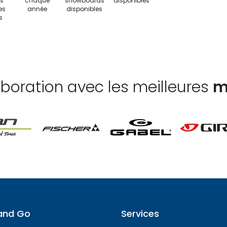
s
chaque
snowboards
disponibles
es
année
disponibles
s
aboration avec les meilleures
m
and Go
Services