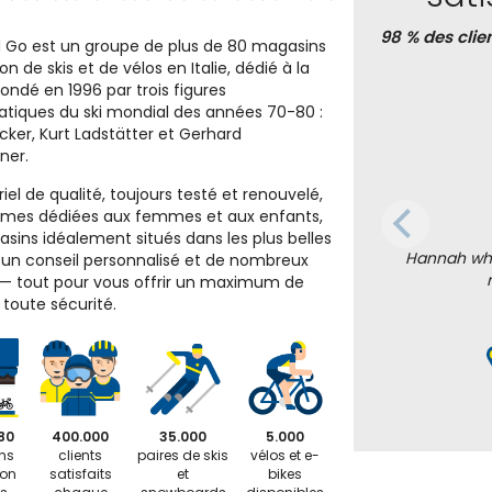
98 % des clie
 Go est un groupe de plus de 80 magasins
on de skis et de vélos en Italie, dédié à la
Fondé en 1996 par trois figures
iques du ski mondial des années 70-80 :
icker, Kurt Ladstätter et Gerhard
ner.
el de qualité, toujours testé et renouvelé,
mes dédiées aux femmes et aux enfants,
sins idéalement situés dans les plus belles
Hannah who 
, un conseil personnalisé et de nombreux
 — tout pour vous offrir un maximum de
n toute sécurité.
80
400.000
35.000
5.000
ns
clients
paires de skis
vélos et e-
ion
satisfaits
et
bikes