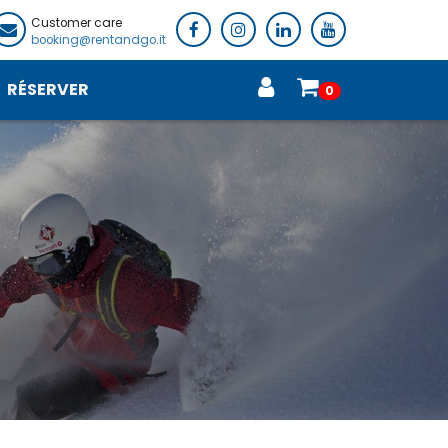
Customer care
booking@rentandgo.it
RÉSERVER
0