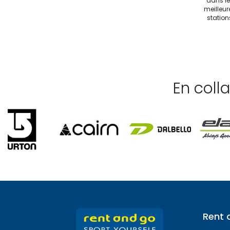
dans le
meilleur
station
En coll
Rent 