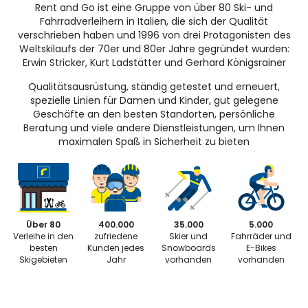
Rent and Go ist eine Gruppe von über 80 Ski- und
Fahrradverleihern in Italien, die sich der Qualität
verschrieben haben und 1996 von drei Protagonisten des
Weltskilaufs der 70er und 80er Jahre gegründet wurden:
Erwin Stricker, Kurt Ladstätter und Gerhard Königsrainer
Qualitätsausrüstung, ständig getestet und erneuert,
spezielle Linien für Damen und Kinder, gut gelegene
Geschäfte an den besten Standorten, persönliche
Beratung und viele andere Dienstleistungen, um Ihnen
maximalen Spaß in Sicherheit zu bieten
Über 80
400.000
35.000
5.000
Verleihe in den
zufriedene
Skier und
Fahrräder und
besten
Kunden jedes
Snowboards
E-Bikes
Skigebieten
Jahr
vorhanden
vorhanden