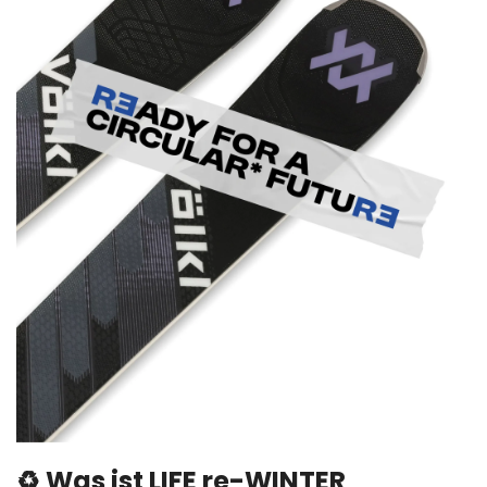
♻️ Was ist LIFE re-WINTER