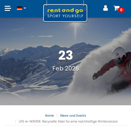
Toggle
0
navigation
23
Feb 2026
Home
News und Events
LIFE re-WINTER: Recycelte Skier für eine nachhaltige Wintersaison