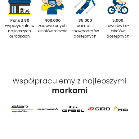
Ponad 80
400.000
35.000
5.000
wypożyczalni w
zadowolonych
par nart i
rowerów i e-
najlepszych
klientów rocznie
snowboardów
bike’ów
ośrodkach
dostępnych
dostępnych
Współpracujemy z najlepszymi
markami