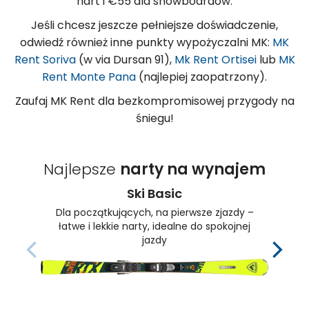
nart i €55 dla snowboardów.
Jeśli chcesz jeszcze pełniejsze doświadczenie,
odwiedź również inne punkty wypożyczalni MK:
MK
Rent Soriva
(w via Dursan 91),
Mk Rent Ortisei
lub
MK
Rent Monte Pana
(najlepiej zaopatrzony).
Zaufaj MK Rent dla bezkompromisowej przygody na
śniegu!
Najlepsze
narty na wynajem
Ski Basic
Dla początkujących, na pierwsze zjazdy –
łatwe i lekkie narty, idealne do spokojnej
jazdy