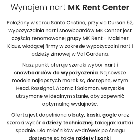
Wynajem nart
MK Rent Center
Poło;źony w sercu Santa Cristina, przy via Dursan 52,
wypożyczalnia nart i snowboardów MK Center jest
częścią renomowanej grupy MK Rent - Malsiner
Klaus, wiodącej firmy w zakresie wypożyczalni nart i
odzieży zimowej w Val Gardena.
Nasz punkt oferuje szeroki wybór
nart i
snowboardów do wypożyczenia
. Najnowsze
modele najlepszych marek są dostępne, w tym
Head, Rossignol, Atomic i Salomon, wszystkie
utrzymane w idealnym stanie, aby zapewnić
optymalną wydajność.
Oferta jest dopełniona o
buty, kaski, gogle
oraz
szeroki wybór
odzieży technicznej
, takiej jak kurtki i
spodnie. Dla miłośników w?drówek po śniegu
dostępne są także
rakiety
i
sanki
.