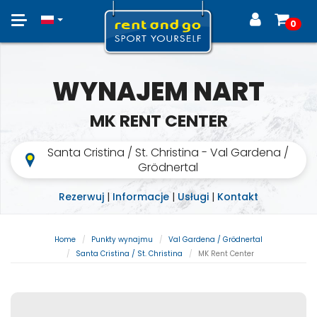
Toggle
0
navigation
WYNAJEM NART
MK RENT CENTER
Santa Cristina / St. Christina - Val Gardena /
Grödnertal
Rezerwuj
|
Informacje
|
Usługi
|
Kontakt
Home
Punkty wynajmu
Val Gardena / Grödnertal
Santa Cristina / St. Christina
MK Rent Center