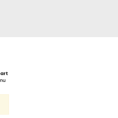
art
jmu