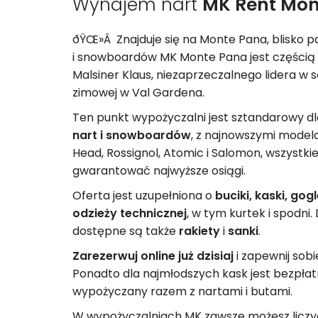
Wynajem nart
MK Rent Mon
ðŸŒ»Â Znajduje się na Monte Pana, blisko p
i snowboardów MK Monte Pana jest częścią
Malsiner Klaus, niezaprzeczalnego lidera w 
zimowej w Val Gardena.
Ten punkt wypożyczalni jest sztandarowy dl
nart i snowboardów
, z najnowszymi model
Head, Rossignol, Atomic i Salomon, wszystki
gwarantować najwyższe osiągi.
Oferta jest uzupełniona o
buciki, kaski, gog
odzieży technicznej
, w tym kurtek i spodni
dostępne są także
rakiety
i
sanki
.
Zarezerwuj online już dzisiaj
i zapewnij sobi
Ponadto dla najmłodszych kask jest bezpłatny 
wypożyczany razem z nartami i butami.
W wypożyczalniach MK zawsze możesz licz