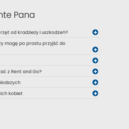
nte Pana
zęt od kradzieży i uszkodzeń?
y mogę po prostu przyjść do
ać z Rent and Go?
jmłodszych
kich kobiet