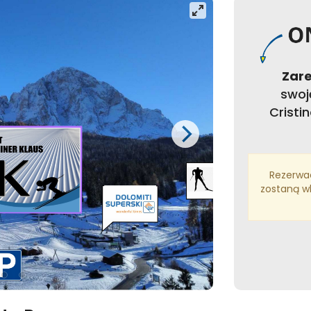
Zar
swo
Cristin
Rezerwa
zostaną wk