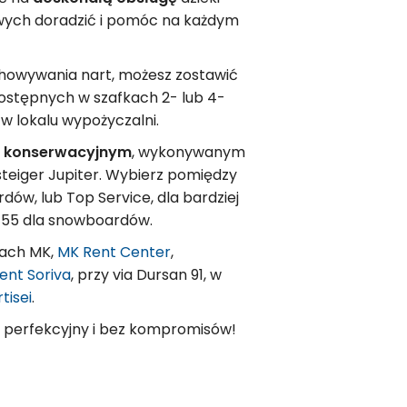
wych doradzić i pomóc na każdym
howywania nart, możesz zostawić
dostępnych w szafkach 2- lub 4-
w lokalu wypożyczalni.
 konserwacyjnym
, wykonywanym
teiger Jupiter. Wybierz pomiędzy
dów, lub Top Service, dla bardziej
 €55 dla snowboardów.
tach MK,
MK Rent Center
,
ent Soriva
, przy via Dursan 91, w
tisei
.
e perfekcyjny i bez kompromisów!