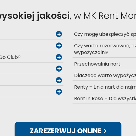
wysokiej jakości
, w MK Rent Mo
Czy mogę ubezpieczyć spr
Czy warto rezerwować, cz
wypożyczalni?
 Go Club?
Przechowalnia nart
Dlaczego warto wypożycz
Renty – Linia nart dla na
Rent in Rose – Dla wszyst
ZAREZERWUJ ONLINE