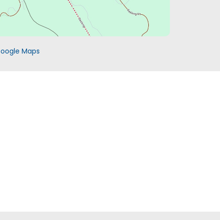
 Google Maps
?