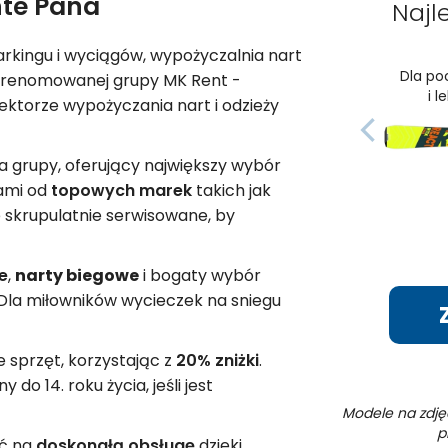
te Pana
Najl
arkingu i wyciągów, wypożyczalnia nart
Dla po
 renomowanej grupy MK Rent -
i l
sektorze wypożyczania nart i odzieży
a grupy, oferujący największy wybór
ami od
topowych marek
takich jak
e skrupulatnie serwisowane, by
le
,
narty biegowe
i bogaty wybór
. Dla miłowników wycieczek na sniegu
e sprzęt, korzystając z
20% zniżki
.
do 14. roku życia, jeśli jest
Modele na zdję
p
yć na
doskonałą obsługę
dzieki