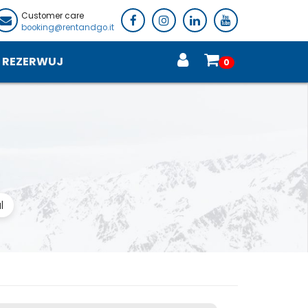
Customer care
booking@rentandgo.it
REZERWUJ
0
l