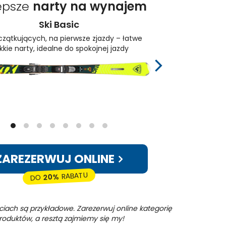
epsze
narty na wynajem
Ski Basic
czątkujących, na pierwsze zjazdy – łatwe
ekkie narty, idealne do spokojnej jazdy
wym
ZAREZERWUJ ONLINE
RABATU
20%
DO
ciach są przykładowe. Zarezerwuj online kategorię
roduktów, a resztą zajmiemy się my!