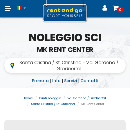
Toggle
0
navigation
NOLEGGIO SCI
MK RENT CENTER
Santa Cristina / St. Christina - Val Gardena /
Grödnertal
Prenota
|
Info
|
Servizi
|
Contatti
Home
Punti noleggio
Val Gardena / Grödnertal
Santa Cristina / St. Christina
MK Rent Center