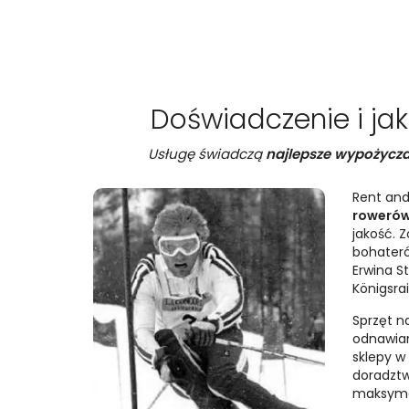
Doświadczenie i ja
Usługę świadczą
najlepsze wypożycza
Rent and
rowerów
jakość. 
bohateró
Erwina S
Königsrai
Sprzęt na
odnawian
sklepy w
doradztw
maksymal