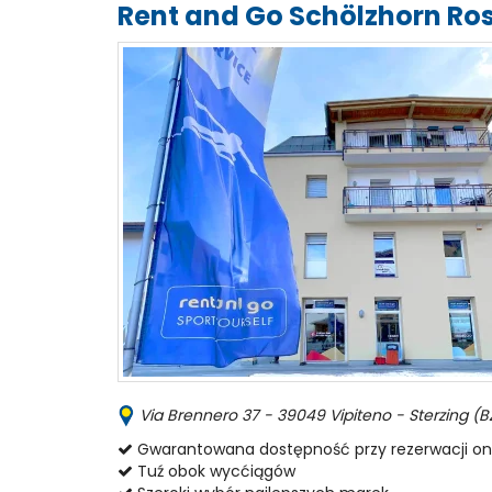
Rent and Go Schölzhorn Ro
Via Brennero 37 - 39049 Vipiteno - Sterzing (BZ)
Gwarantowana dostępność przy rezerwacji on
Tuź obok wycćiągów