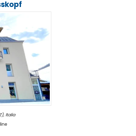
sskopf
, Italia
line