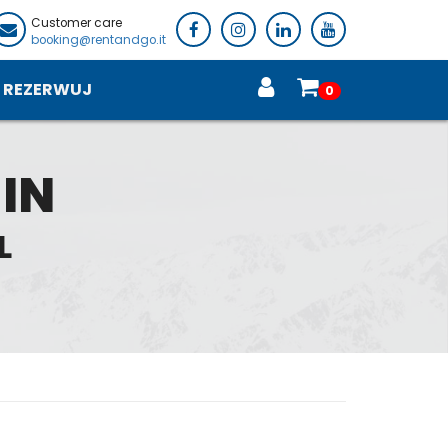
Customer care
booking@rentandgo.it
REZERWUJ
0
 IN
L