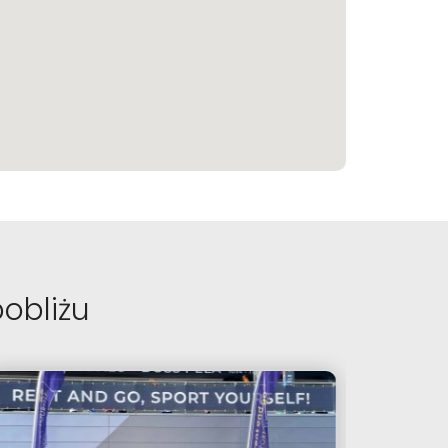
obliżu