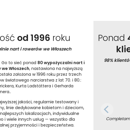
kość
od 1996
roku
Ponad
kl
lnie nart i rowerów we Włoszech
98% klient
 Go to sieć ponad
80 wypożyczalni nart i
 we Włoszech
, nastawiona na najwyższą
Została założona w 1996 roku przez trzech
w światowego narciarstwa z lat 70. i 80.:
trickera, Kurta Ladstättera i Gerharda
nera..
jwyższej jakości, regularnie testowany i
y, linie dedykowane kobietom i dzieciom,
 najlepszych lokalizacjach, indywidualne
Completamen
o i wiele innych usług — wszystko dla
nej przyjemności i bezpieczeństwa.