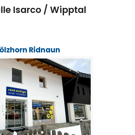
lle Isarco / Wipptal
ölzhorn Ridnaun