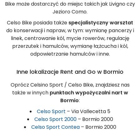
Bike może dostarczyć do miejsc takich jak Livigno czy
Jezioro Como.
Celso Bike posiada także
specjalistyczny warsztat
do konserwacji i napraw, w tym: wymianę pancerzy i
linek, centrowanie kól, mycie rowerów, regulację
przerzutek i hamulców, wymianę ła;żcucha i kól,
odpowietrzanie hamulców i inne.
Inne lokalizacje Rent and Go w Bormio
Oprócz Celsino Sport / Celso Bike, znajdziesz nas
także w innych
punktach wypożyczalni nart w
Bormio
:
Celso Sport
– Via Vallecetta 5
Celso Sport 2000
– Bormio 2000
Celso Sport Contea
– Bormio 2000