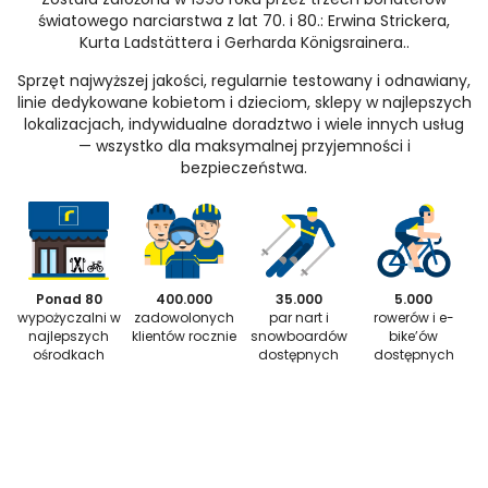
światowego narciarstwa z lat 70. i 80.: Erwina Strickera,
Kurta Ladstättera i Gerharda Königsrainera..
Sprzęt najwyższej jakości, regularnie testowany i odnawiany,
linie dedykowane kobietom i dzieciom, sklepy w najlepszych
lokalizacjach, indywidualne doradztwo i wiele innych usług
— wszystko dla maksymalnej przyjemności i
bezpieczeństwa.
Ponad 80
400.000
35.000
5.000
wypożyczalni w
zadowolonych
par nart i
rowerów i e-
najlepszych
klientów rocznie
snowboardów
bike’ów
ośrodkach
dostępnych
dostępnych