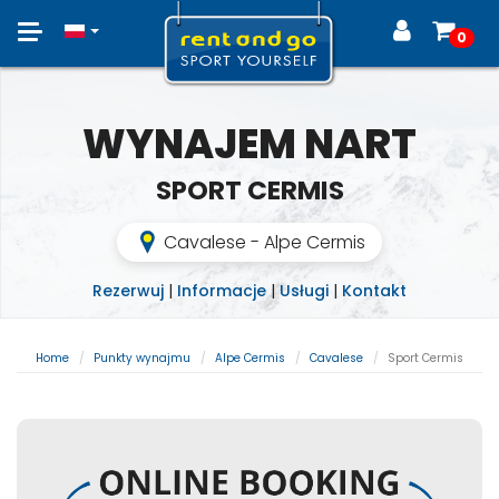
Toggle
0
navigation
WYNAJEM NART
SPORT CERMIS
Cavalese - Alpe Cermis
Rezerwuj
|
Informacje
|
Usługi
|
Kontakt
Home
Punkty wynajmu
Alpe Cermis
Cavalese
Sport Cermis