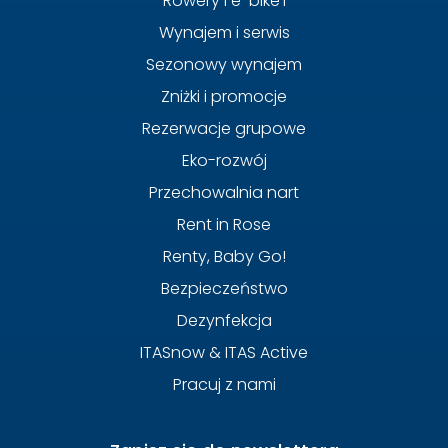
Rowery i e-bike’i
Wynajem i serwis
Sezonowy wynajem
Zniżki i promocje
Rezerwacje grupowe
Eko-rozwój
Przechowalnia nart
Rent in Rose
Renty, Baby Go!
Bezpieczeństwo
Dezynfekcja
ITASnow & ITAS Active
Pracuj z nami