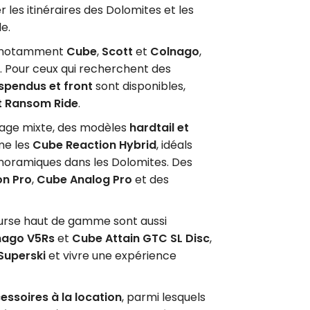
r les itinéraires des Dolomites et les
e.
ve notamment
Cube
,
Scott
et
Colnago
,
 Pour ceux qui recherchent des
spendus et front
sont disponibles,
t Ransom Ride
.
usage mixte, des modèles
hardtail et
me les
Cube Reaction Hybrid
, idéals
anoramiques dans les Dolomites. Des
on Pro
,
Cube Analog Pro
et des
ourse haut de gamme sont aussi
nago V5Rs
et
Cube Attain GTC SL Disc
,
Superski
et vivre une expérience
essoires à la location
, parmi lesquels