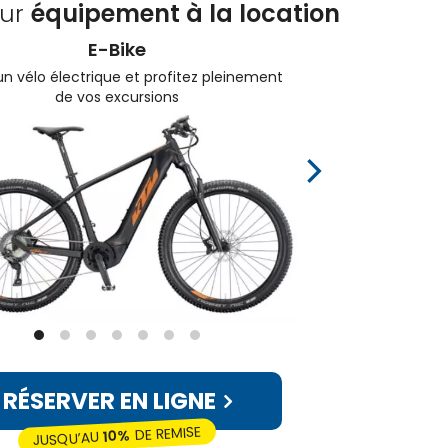
eur
équipement à la location
E-Bike
un vélo électrique et profitez pleinement
Chois
de vos excursions
RÉSERVER EN LIGNE
DE REMISE
10%
JUSQU’AU