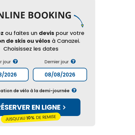
ez
ou faites un
devis
pour votre
on de skis ou vélos
à Canazei.
Choisissez les dates
r jour
Dernier jour
ation de vélo à la demi-journée
RÉSERVER EN LIGNE
DE REMISE
10%
JUSQU’AU