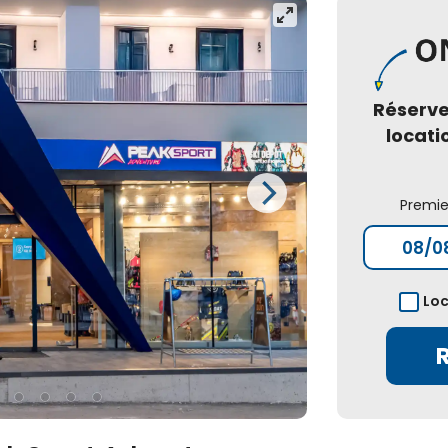
Réserv
locati
Premie
Loc