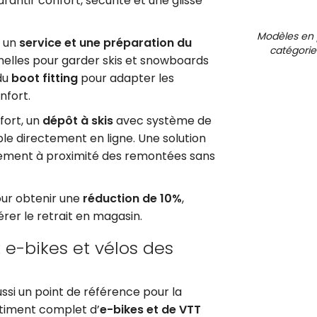
arantir confort, sécurité et une glisse
Modèles en 
t un
service et une préparation du
catégorie
nnelles pour garder skis et snowboards
du
boot fitting
pour adapter les
nfort.
fort, un
dépôt à skis
avec système de
le directement en ligne. Une solution
tement à proximité des remontées sans
ur obtenir une
réduction de 10%
,
érer le retrait en magasin.
 e-bikes et vélos des
ussi un point de référence pour la
rtiment complet d’
e-bikes et de VTT