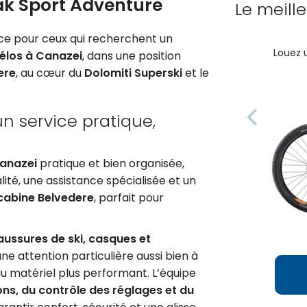
ak Sport Adventure
Le meill
nce pour ceux qui recherchent un
Louez 
vélos à Canazei
, dans une position
ere
, au cœur du
Dolomiti Superski
et le
un service pratique,
Canazei
pratique et bien organisée,
ité, une assistance spécialisée et un
écabine Belvedere
, parfait pour
aussures de ski, casques et
ne attention particulière aussi bien à
du matériel plus performant. L’équipe
ons, du contrôle des réglages et du