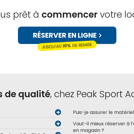
us prêt à
commencer
votre lo
RÉSERVER EN LIGNE
DE REMISE
10%
JUSQU’AU
s de qualité
, chez Peak Sport 
Puis-je assurer le matérie
Vaut-il mieux réserver à l
en magasin ?