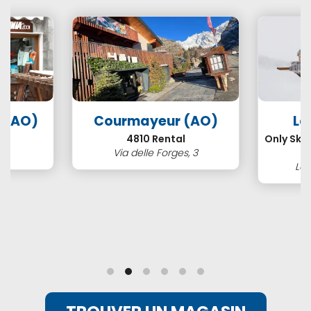
a (AO)
Courmayeur (AO)
La
1
4810 Rental
Only Ski
1
Via delle Forges, 3
Loc