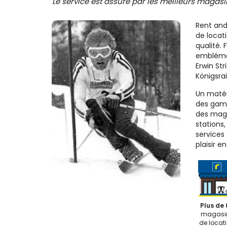
Le service est assuré par les meilleurs magasin
Rent and
de locati
qualité. 
emblémat
Erwin Str
Königsrai
Un matéri
des gam
des maga
stations
services
plaisir e
Plus de 
magasi
de locat