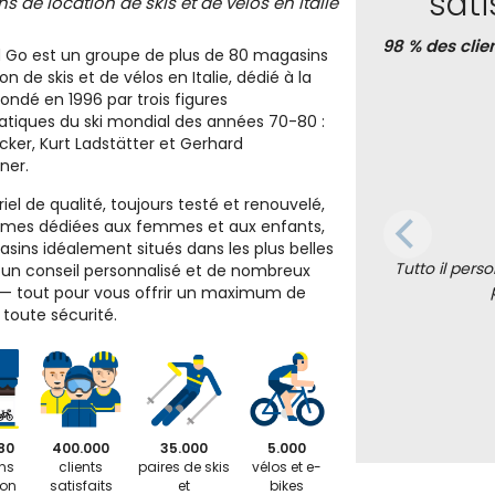
sat
s de location de skis et de vélos en Italie
98 % des clie
 Go est un groupe de plus de 80 magasins
on de skis et de vélos en Italie, dédié à la
Fondé en 1996 par trois figures
iques du ski mondial des années 70-80 :
icker, Kurt Ladstätter et Gerhard
ner.
el de qualité, toujours testé et renouvelé,
mes dédiées aux femmes et aux enfants,
sins idéalement situés dans les plus belles
Tutto il pers
, un conseil personnalisé et de nombreux
 — tout pour vous offrir un maximum de
n toute sécurité.
80
400.000
35.000
5.000
ns
clients
paires de skis
vélos et e-
ion
satisfaits
et
bikes