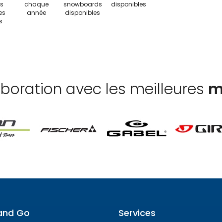
s
chaque
snowboards
disponibles
es
année
disponibles
s
aboration avec les meilleures
m
and Go
Services