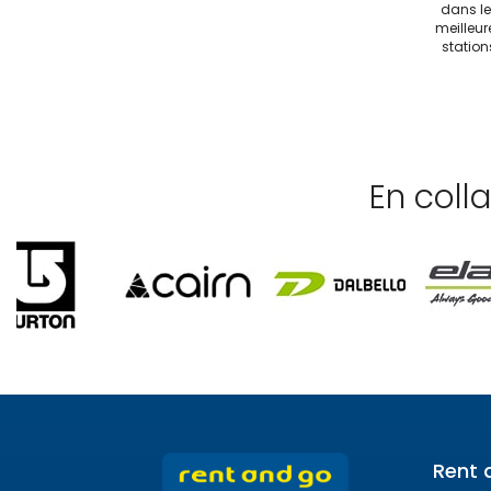
dans le
meilleur
station
En coll
Rent 