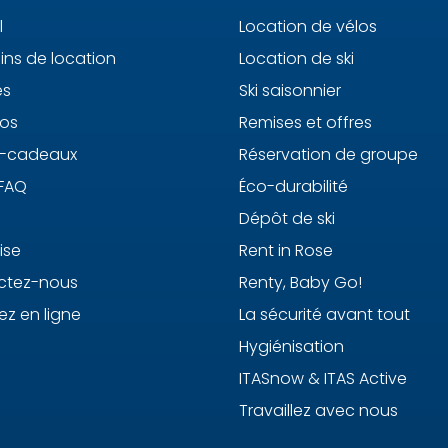
l
Location de vélos
ns de location
Location de ski
es
Ski saisonnier
os
Remises et offres
s-cadeaux
Réservation de groupe
 FAQ
Éco-durabilité
Dépôt de ski
ise
Rent in Rose
ctez-nous
Renty, Baby Go!
ez en ligne
La sécurité avant tout
Hygiénisation
ITASnow & ITAS Active
Travaillez avec nous