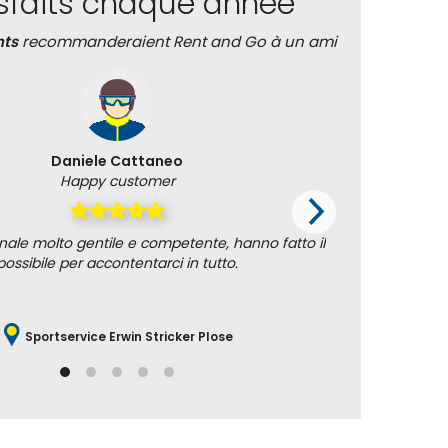
isfaits chaque année
nts
recommanderaient Rent and Go à un ami
Daniele Cattaneo
Happy customer
onale molto gentile e competente, hanno fatto il
Everything
possibile per accontentarci in tutto.
Sportservice Erwin Stricker Plose
Re