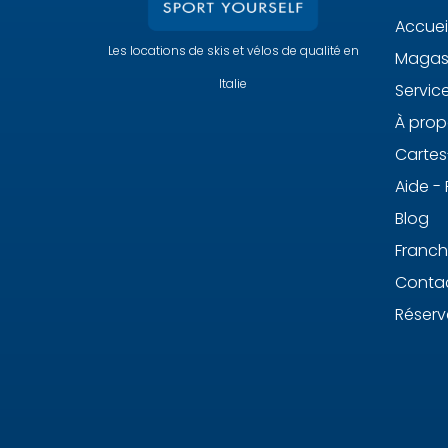
Accuei
Les locations de skis et vélos de qualité en
Magasi
Italie
Servic
À prop
Carte
Aide -
Blog
Franch
Conta
Réserv