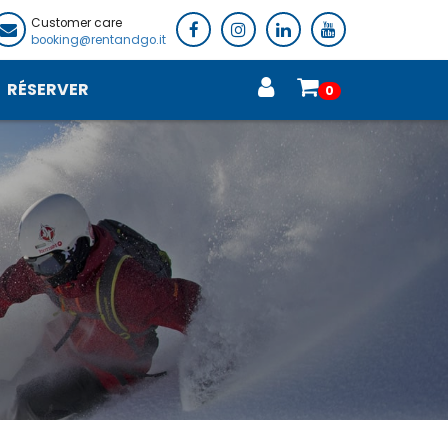
Customer care
booking@rentandgo.it
RÉSERVER
0