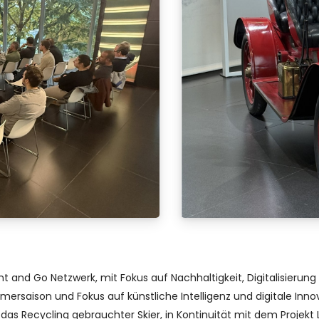
t and Go Netzwerk, mit Fokus auf Nachhaltigkeit, Digitalisierun
mersaison und Fokus auf künstliche Intelligenz und digitale Inno
 das Recycling gebrauchter Skier, in Kontinuität mit dem Projekt 