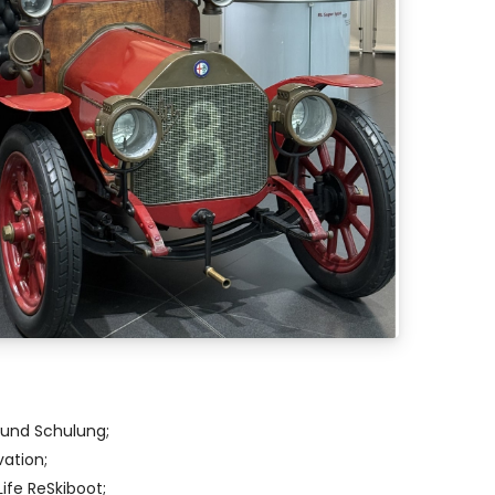
g und Schulung;
vation;
Life ReSkiboot;