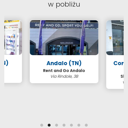
w pobliżu
TN)
Andalo (TN)
Cort
s
Rent and Go Andalo
2
Via Rindole, 3B
Ski
vi