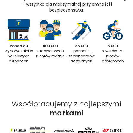
— wszystko dla maksymalnej przyjemności i
bezpieczeństwa.
Ponad 80
400.000
35.000
5.000
wypożyczalni w
zadowolonych
par nart i
rowerów i e-
najlepszych
klientów rocznie
snowboardów
bike’ów
ośrodkach
dostępnych
dostępnych
Współpracujemy z najlepszymi
markami