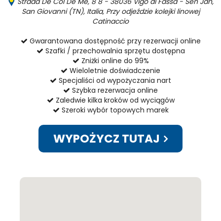
Strada De Col De Mè, 8 8 - 38036 Vigo di Fassa - Sèn Jan,
San Giovanni (TN), Italia, Przy odjeździe kolejki linowej
Catinaccio
Gwarantowana dostępność przy rezerwacji online
Szafki / przechowalnia sprzętu dostępna
Zniżki online do 99%
Wieloletnie doświadczenie
Specjaliści od wypożyczania nart
Szybka rezerwacja online
Zaledwie kilka kroków od wyciągów
Szeroki wybór topowych marek
WYPOŻYCZ TUTAJ