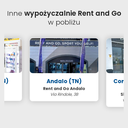
Inne
wypożyczalnie Rent and Go
w pobliżu
TN)
Andalo (TN)
Cort
s
Rent and Go Andalo
2
Via Rindole, 3B
Ski
vi