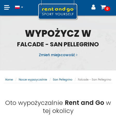
Toggle
0
navigation
WYPOŻYCZ W
FALCADE - SAN PELLEGRINO
Zmień miejscowość
Home
Nasze wypożyczalnie
San Pellegrino
Falcade - San Pellegrino
Oto wypożyczalnie
Rent and Go
w
tej okolicy