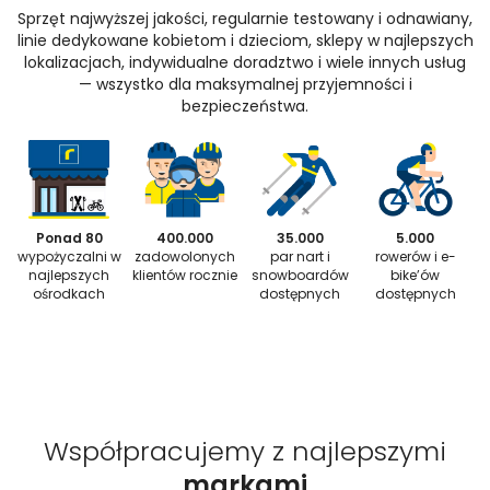
Sprzęt najwyższej jakości, regularnie testowany i odnawiany,
linie dedykowane kobietom i dzieciom, sklepy w najlepszych
lokalizacjach, indywidualne doradztwo i wiele innych usług
— wszystko dla maksymalnej przyjemności i
bezpieczeństwa.
Ponad 80
400.000
35.000
5.000
wypożyczalni w
zadowolonych
par nart i
rowerów i e-
najlepszych
klientów rocznie
snowboardów
bike’ów
ośrodkach
dostępnych
dostępnych
Współpracujemy z najlepszymi
markami