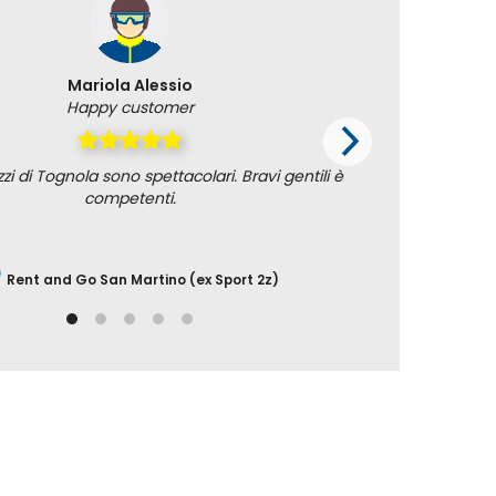
Mariola Alessio
Happy customer
azzi di Tognola sono spettacolari. Bravi gentili è
The whole 
competenti.
us was ver
Rent and Go San Martino (ex Sport 2z)