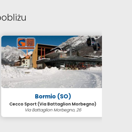
obliżu
Bormio (SO)
Cecco Sport (Via Battaglion Morbegno)
C
Via Battaglion Morbegno, 26
V