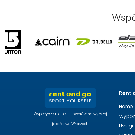
Wspó
Rent 
Home
Wypożyczalnie nart i rowerów najwyższej
Wypoż
jakości we Włoszech
Usługi