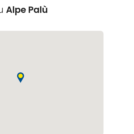
ku
Alpe Palù