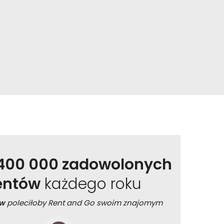
400 000 zadowolonych
ientów
każdego roku
ów
poleciłoby Rent and Go swoim znajomym