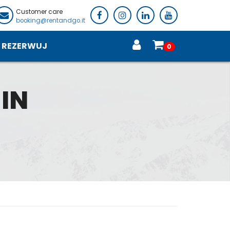
Customer care
booking@rentandgo.it
REZERWUJ
0
 IN