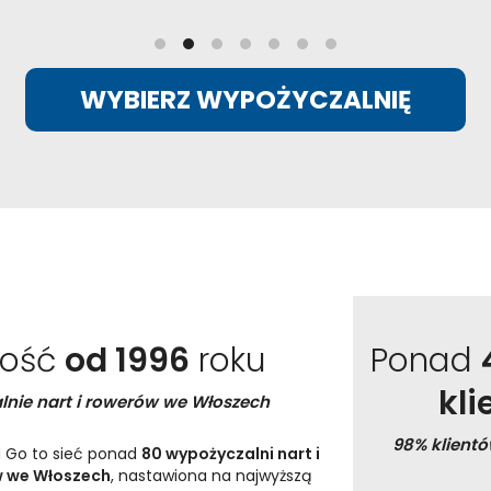
WYBIERZ WYPOŻYCZALNIĘ
kość
od 1996
roku
Ponad
kl
lnie nart i rowerów we Włoszech
98% klient
 Go to sieć ponad
80 wypożyczalni nart i
 we Włoszech
, nastawiona na najwyższą