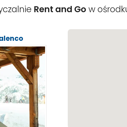
yczalnie
Rent and Go
w ośrod
malenco