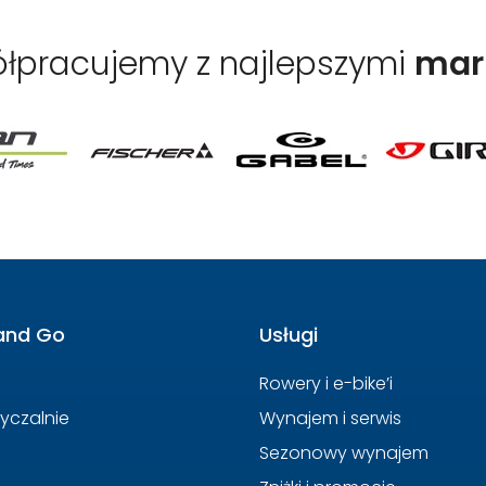
łpracujemy z najlepszymi
mar
and Go
Usługi
Rowery i e-bike’i
yczalnie
Wynajem i serwis
Sezonowy wynajem