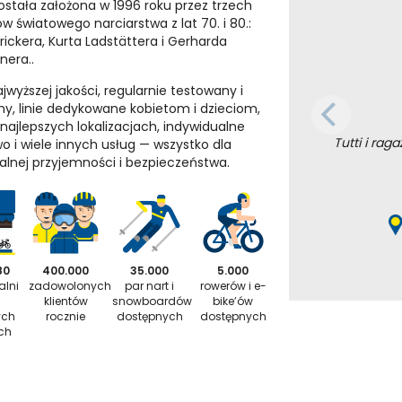
Została założona w 1996 roku przez trzech
w światowego narciarstwa z lat 70. i 80.:
trickera, Kurta Ladstättera i Gerharda
nera..
jwyższej jakości, regularnie testowany i
y, linie dedykowane kobietom i dzieciom,
 najlepszych lokalizacjach, indywidualne
Tutti i rag
o i wiele innych usług — wszystko dla
nej przyjemności i bezpieczeństwa.
80
400.000
35.000
5.000
alni
zadowolonych
par nart i
rowerów i e-
klientów
snowboardów
bike’ów
ych
rocznie
dostępnych
dostępnych
ch