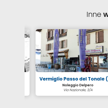
Inne
w
NI NART
Vermiglio Passo del Tonale (TN
Noleggio Delpero
lepy
Via Nazionale, 3/A