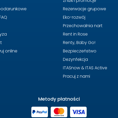
Zniżki i promocje
 podarunkowe
Rezerwacje grupowe
 FAQ
Eko-rozwój
Przechowalnia nart
yza
Rent in Rose
t
Renty, Baby Go!
uj online
Bezpieczeństwo
Dezynfekcja
ITASnow & ITAS Active
Pracuj z nami
Metody płatności