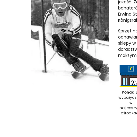
jakość. 
bohateró
Erwina S
Königsrai
Sprzęt na
odnawian
sklepy w
doradztw
maksymal
Ponad 
wypożycz
w
najlepsz
ośrodka