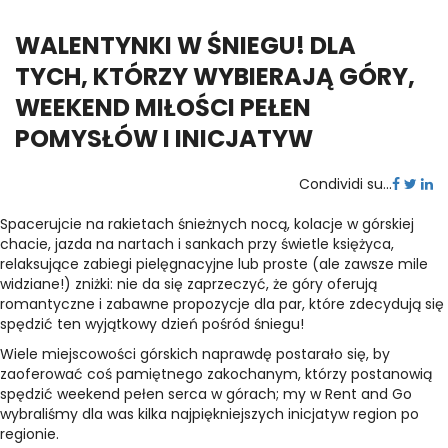
WALENTYNKI W ŚNIEGU! DLA
TYCH, KTÓRZY WYBIERAJĄ GÓRY,
WEEKEND MIŁOŚCI PEŁEN
POMYSŁÓW I INICJATYW
Condividi su...
Spacerujcie na rakietach śnieżnych nocą, kolacje w górskiej
chacie, jazda na nartach i sankach przy świetle księżyca,
relaksujące zabiegi pielęgnacyjne lub proste (ale zawsze mile
widziane!) zniżki: nie da się zaprzeczyć, że góry oferują
romantyczne i zabawne propozycje dla par, które zdecydują się
spędzić ten wyjątkowy dzień pośród śniegu!
Wiele miejscowości górskich naprawdę postarało się, by
zaoferować coś pamiętnego zakochanym, którzy postanowią
spędzić weekend pełen serca w górach; my w Rent and Go
wybraliśmy dla was kilka najpiękniejszych inicjatyw region po
regionie.