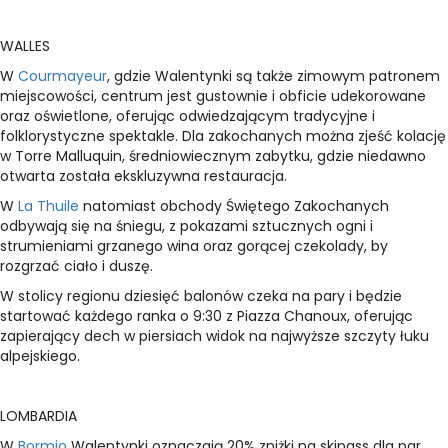
WALLES
W
Courmayeur
, gdzie Walentynki są także zimowym patronem
miejscowości, centrum jest gustownie i obficie udekorowane
oraz oświetlone, oferując odwiedzającym tradycyjne i
folklorystyczne spektakle. Dla zakochanych można zjeść kolację
w Torre Malluquin, średniowiecznym zabytku, gdzie niedawno
otwarta została ekskluzywna restauracja.
W
La Thuile
natomiast obchody Świętego Zakochanych
odbywają się na śniegu, z pokazami sztucznych ogni i
strumieniami grzanego wina oraz gorącej czekolady, by
rozgrzać ciało i duszę.
W stolicy regionu dziesięć balonów czeka na pary i będzie
startować każdego ranka o 9:30 z Piazza Chanoux, oferując
zapierający dech w piersiach widok na najwyższe szczyty łuku
alpejskiego.
LOMBARDIA
W
Bormio
Walentynki oznaczają 20% zniżki na skipass dla par,