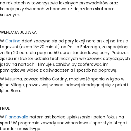
na rakietach w towarzystwie lokalnych przewodników oraz
kolacje przy świecach w bacówce z dojazdem skuterem
śnieżnym.
WENECJA JULIJSKA
W
Cortina
dzień zaczyna się od pary lekcji narciarskiej na trasie
Lagazuoi (około 15–20 minut) na Passo Falzarego, ze specjalną
zniżką 20 euro dla pary na 50 euro standardowej ceny. Podczas
zjazdu instruktor udziela technicznych wskazówek dotyczących
jazdy na nartach i filmuje uczniów, by zaoferować im
pamiątkowe wideo z doświadczenia i sposób na poprawę.
W Misurina, zawsze blisko Cortiny, możliwość spania w igloo w
Igloo Village, prawdziwej wiosce lodowej składającej się z pokoi i
Igloo Baru.
FRIULI
W
Piancavallo
natomiast koniec upiększania i pełen fokus na
sport! W programie zawody snowboardowe slope-style 14-go i
boarder cross 15-go.