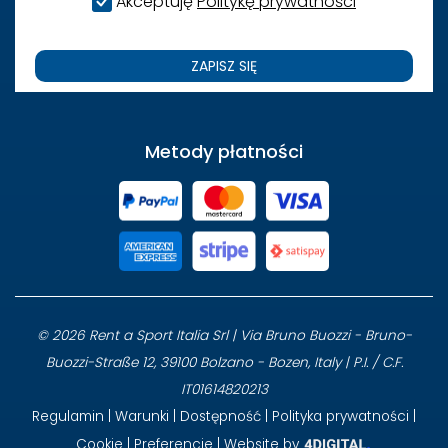
Akceptuję
Politykę prywatności
ZAPISZ SIĘ
Metody płatności
© 2026 Rent a Sport Italia Srl | Via Bruno Buozzi - Bruno-
Buozzi-Straße 12, 39100 Bolzano - Bozen, Italy | P.I. / C.F.
IT01614820213
Regulamin
|
Warunki
|
Dostępność
|
Polityka prywatności
|
Cookie
|
Preferencje
| Website by