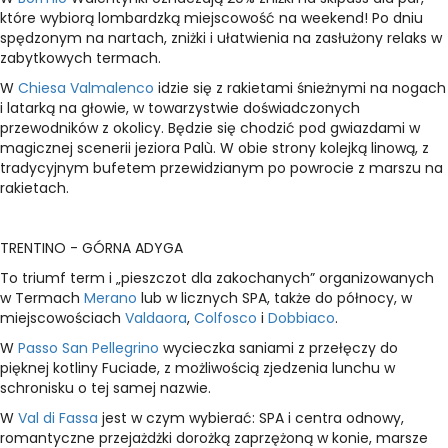
które wybiorą lombardzką miejscowość na weekend! Po dniu
spędzonym na nartach, zniżki i ułatwienia na zasłużony relaks w
zabytkowych termach.
W
Chiesa Valmalenco
idzie się z rakietami śnieżnymi na nogach
i latarką na głowie, w towarzystwie doświadczonych
przewodników z okolicy. Będzie się chodzić pod gwiazdami w
magicznej scenerii jeziora Palù. W obie strony kolejką linową, z
tradycyjnym bufetem przewidzianym po powrocie z marszu na
rakietach.
TRENTINO - GÓRNA ADYGA
To triumf term i „pieszczot dla zakochanych” organizowanych
w Termach
Merano
lub w licznych SPA, także do północy, w
miejscowościach
Valdaora
,
Colfosco
i
Dobbiaco
.
W
Passo San Pellegrino
wycieczka saniami z przełęczy do
pięknej kotliny Fuciade, z możliwością zjedzenia lunchu w
schronisku o tej samej nazwie.
W
Val di Fassa
jest w czym wybierać: SPA i centra odnowy,
romantyczne przejażdżki dorożką zaprzężoną w konie, marsze