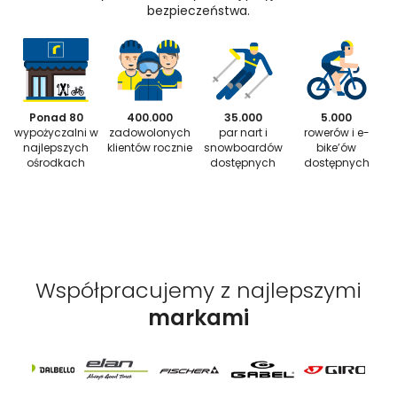
bezpieczeństwa.
Ponad 80
400.000
35.000
5.000
wypożyczalni w
zadowolonych
par nart i
rowerów i e-
najlepszych
klientów rocznie
snowboardów
bike’ów
ośrodkach
dostępnych
dostępnych
Współpracujemy z najlepszymi
markami