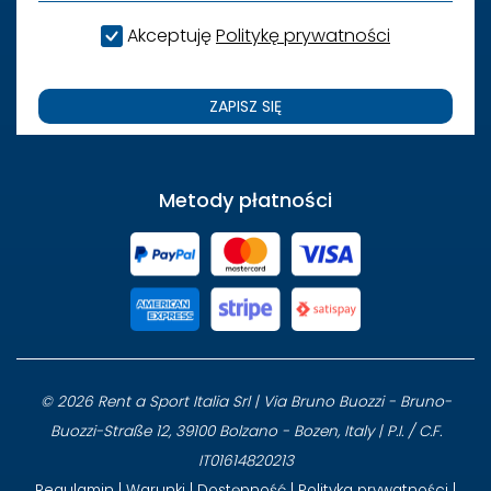
Akceptuję
Politykę prywatności
ZAPISZ SIĘ
Metody płatności
© 2026 Rent a Sport Italia Srl | Via Bruno Buozzi - Bruno-
Buozzi-Straße 12, 39100 Bolzano - Bozen, Italy | P.I. / C.F.
IT01614820213
Regulamin
|
Warunki
|
Dostępność
|
Polityka prywatności
|