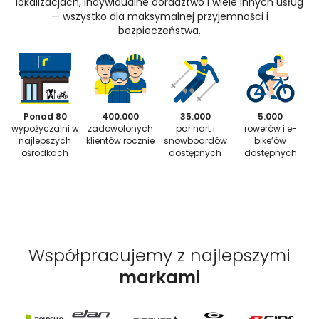
lokalizacjach, indywidualne doradztwo i wiele innych usług
— wszystko dla maksymalnej przyjemności i
bezpieczeństwa.
Ponad 80
400.000
35.000
5.000
wypożyczalni w
zadowolonych
par nart i
rowerów i e-
najlepszych
klientów rocznie
snowboardów
bike’ów
ośrodkach
dostępnych
dostępnych
Współpracujemy z najlepszymi
markami