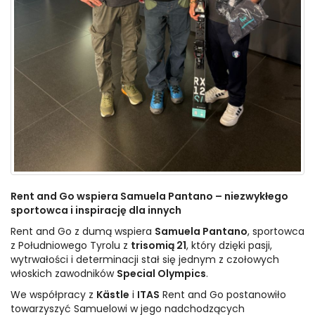
Rent and Go wspiera Samuela Pantano – niezwykłego
sportowca i inspirację dla innych
Rent and Go z dumą wspiera
Samuela Pantano
, sportowca
z Południowego Tyrolu z
trisomią 21
, który dzięki pasji,
wytrwałości i determinacji stał się jednym z czołowych
włoskich zawodników
Special Olympics
.
We współpracy z
Kästle
i
ITAS
Rent and Go postanowiło
towarzyszyć Samuelowi w jego nadchodzących