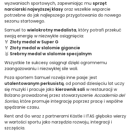
wyzwaniach sportowych, zapewniając mu
sprzęt
narciarski najwyższej klasy
oraz wszelkie wsparcie
potrzebne do jak najlepszego przygotowania do nowego
sezonu startowego.
Samuel to
wielokrotny medalista
, który potrafi przekuć
swoją energię w niezwykłe osiągnięcia:
🏅
Złoty medal w Super G
🏅
Złoty medal w slalomie gigancie
🥈
Srebrny medal w slalomie specjalnym
Wszystkie te sukcesy osiągnął dzięki ogromnemu
zaangażowaniu i niezwykłej sile woli.
Poza sportem Samuel rozwija inne pasje: jest
utalentowanym perkusistą
, od ponad dziesięciu lat uczy
się muzyki i pracuje jako
kierownik sali
w restauracji w
Bolzano prowadzonej przez stowarzyszenie
Accademia del
Sorriso
, które promuje integrację poprzez pracę i wspólne
spędzanie czasu.
Rent and Go wraz z partnerami Kästle i ITAS głęboko wierzy
w wartości sportu jako narzędzia rozwoju, integracji i
szczęścia.