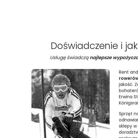
Doświadczenie i ja
Usługę świadczą
najlepsze wypożycza
Rent and
rowerów
jakość. 
bohateró
Erwina S
Königsrai
Sprzęt na
odnawian
sklepy w
doradztw