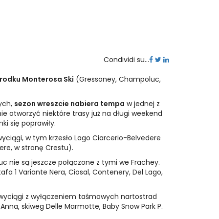
Condividi su...
rodku Monterosa Ski
(Gressoney, Champoluc,
ych,
sezon wreszcie nabiera tempa
w jednej z
nie otworzyć niektóre trasy już na długi weekend
i się poprawiły.
wyciągi, w tym krzesło Lago Ciarcerio-Belvedere
re, w stronę Crestu).
c nie są jeszcze połączone z tymi we Frachey.
afa 1 Variante Nera, Ciosal, Contenery, Del Lago,
 wyciągi z wyłączeniem taśmowych nartostrad
’ Anna, skiweg Delle Marmotte, Baby Snow Park P.