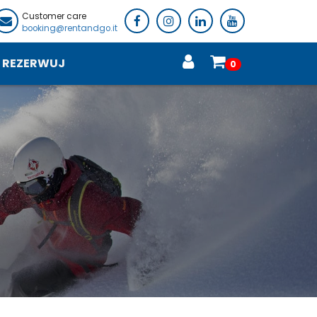
Customer care
booking@rentandgo.it
REZERWUJ
0