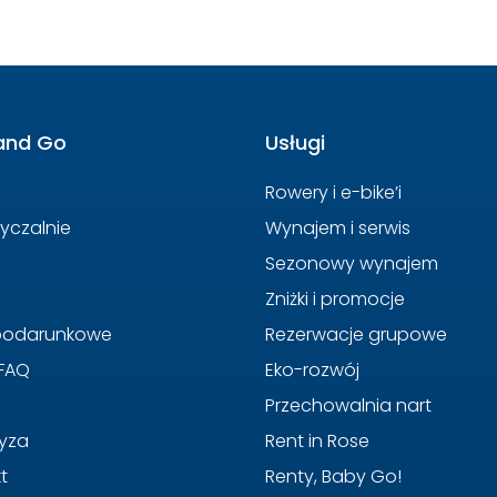
and Go
Usługi
Rowery i e-bike’i
yczalnie
Wynajem i serwis
Sezonowy wynajem
Zniżki i promocje
 podarunkowe
Rezerwacje grupowe
 FAQ
Eko-rozwój
Przechowalnia nart
yza
Rent in Rose
t
Renty, Baby Go!