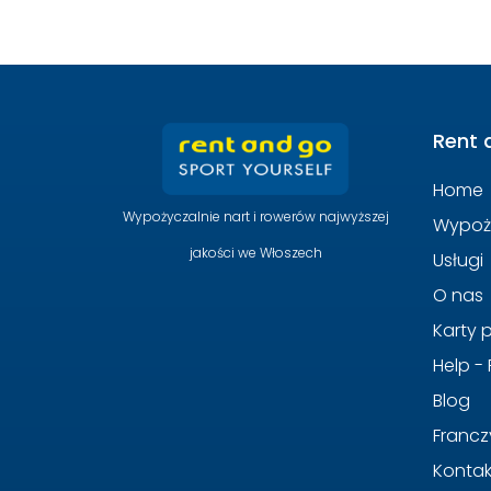
Rent 
Home
Wypożyczalnie nart i rowerów najwyższej
Wypoż
jakości we Włoszech
Usługi
O nas
Karty
Help -
Blog
Francz
Kontak