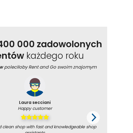
400 000 zadowolonych
ientów
każdego roku
ów
poleciłoby Rent and Go swoim znajomym
Laura secciani
Happy customer
nd clean shop with fast and knowledgeable shop
All perf
assistants