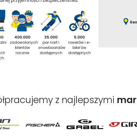
nej przyjemności i bezpieczeństwa.
Ren
80
400.000
35.000
5.000
alni
zadowolonych
par nart i
rowerów i e-
klientów
snowboardów
bike’ów
ych
rocznie
dostępnych
dostępnych
ch
łpracujemy z najlepszymi
mar