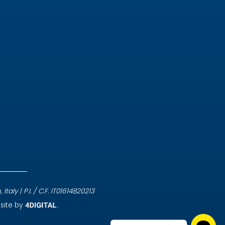
aly | P.I. / C.F. IT01614820213
site by