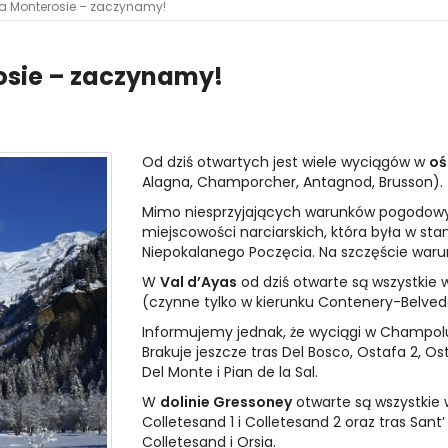
na Monterosie – zaczynamy!
osie – zaczynamy!
Od dziś otwartych jest wiele wyciągów w
oś
Alagna, Champorcher, Antagnod, Brusson).
Mimo niesprzyjających warunków pogodow
miejscowości narciarskich, która była w sta
Niepokalanego Poczęcia. Na szczęście warunk
W
Val d’Ayas
od dziś otwarte są wszystkie 
(czynne tylko w kierunku Contenery-Belvede
Informujemy jednak, że wyciągi w Champolu
Brakuje jeszcze tras Del Bosco, Ostafa 2, Ost
Del Monte i Pian de la Sal.
W
dolinie Gressoney
otwarte są wszystkie
Colletesand 1 i Colletesand 2 oraz tras Sant
Colletesand i Orsia.