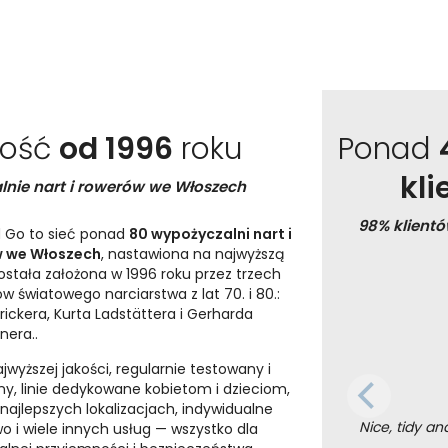
kość
od 1996
roku
Ponad
kl
lnie nart i rowerów we Włoszech
98% klient
 Go to sieć ponad
80 wypożyczalni nart i
 we Włoszech
, nastawiona na najwyższą
Została założona w 1996 roku przez trzech
w światowego narciarstwa z lat 70. i 80.:
trickera, Kurta Ladstättera i Gerharda
nera..
jwyższej jakości, regularnie testowany i
y, linie dedykowane kobietom i dzieciom,
 najlepszych lokalizacjach, indywidualne
Nice, tidy a
o i wiele innych usług — wszystko dla