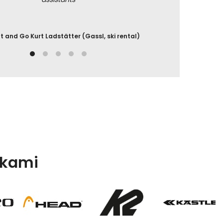
t and Go Kurt Ladstätter (Gassl, ski rental)
kami