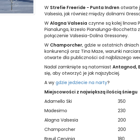
W
Strefie Freeride - Punta Indren
otwarte j
Valsesia, jak również między dolinami Gress
W
Alagna Valsesia
czynne są kolej linowa
Pianalunga, krzesło Pianalunga-Bocchetta z
połączenie Valsesia-Dolina Gressoney.
W
Champorcher
, gdzie w ostatnich dniach
konkurencji oraz Tina Maze, warunki narciar
otwarte dla publiczności od najbliższego w
Nadal zamknięte są natomiast
Antagnod, B
się, aby otworzyć je jak najszybciej.
A wy
gdzie jedziecie na narty
?
Miejscowości z największą ilością śniegu
Adamello Ski
350
Madesimo
230
Alagna Valsesia
200
Champorcher
200
Breuil Cervinia
180