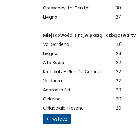
Gressoney-La-Trinite'
130
Livigno
127
Miejscowości z największą liczbą otwart
Val Gardena
40
Livigno
24
Alta Badia
22
Kronplatz - Plan De Corones
22
Valdaora
22
Adamello Ski
20
Celerina
20
Ghiacciaio Presena
20
wstecz