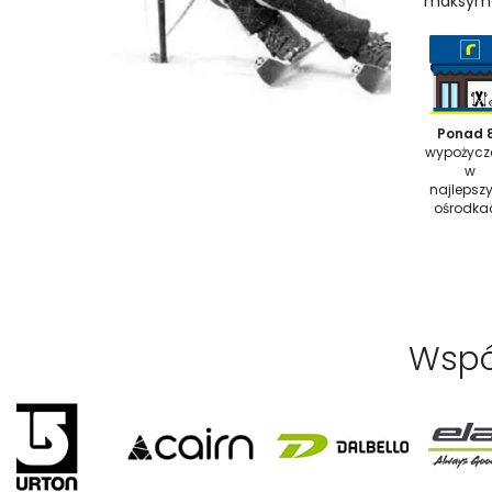
maksymal
Ponad 
wypożycz
w
najlepsz
ośrodka
Wspó