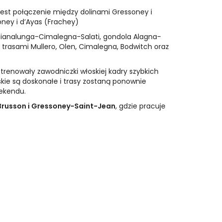
est połączenie między dolinami Gressoney i
oney i d’Ayas (Frachey)
 Pianalunga-Cimalegna-Salati, gondola Alagna-
 trasami Mullero, Olen, Cimalegna, Bodwitch oraz
 trenowały zawodniczki włoskiej kadry szybkich
skie są doskonałe i trasy zostaną ponownie
eekendu.
russon i Gressoney-Saint-Jean
, gdzie pracuje