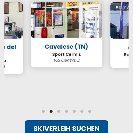
Cavalese (TN)
so del
A
N)
Sport Cermis
Ren
Via Cermis, 2
ero
3/A
SKIVERLEIH SUCHEN