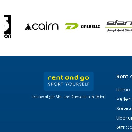
Rent 
Home
Hochwertiger Ski- und Radverleih in Italien
Verlei
Servic
Über u
Gift C