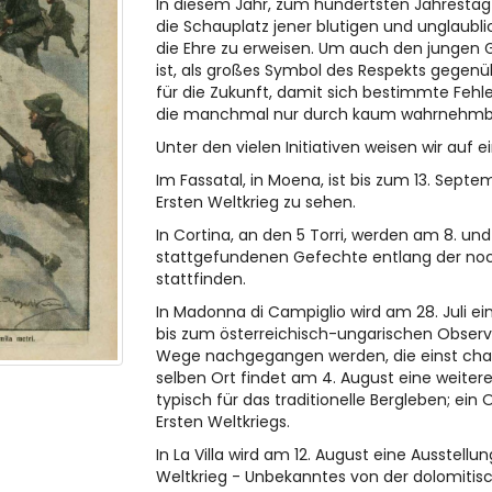
In diesem Jahr, zum hundertsten Jahrestag de
die Schauplatz jener blutigen und unglaubl
die Ehre zu erweisen. Um auch den junge
ist, als großes Symbol des Respekts gegen
für die Zukunft, damit sich bestimmte Fehl
die manchmal nur durch kaum wahrnehmbare
Unter den vielen Initiativen weisen wir auf ei
Im Fassatal, in Moena, ist bis zum 13. Sept
Ersten Weltkrieg zu sehen.
In Cortina, an den 5 Torri, werden am 8. un
stattgefundenen Gefechte entlang der no
stattfinden.
In Madonna di Campiglio wird am 28. Juli 
bis zum österreichisch-ungarischen Observ
Wege nachgegangen werden, die einst chara
selben Ort findet am 4. August eine weite
typisch für das traditionelle Bergleben; ein
Ersten Weltkriegs.
In La Villa wird am 12. August eine Ausstell
Weltkrieg - Unbekanntes von der dolomitisch