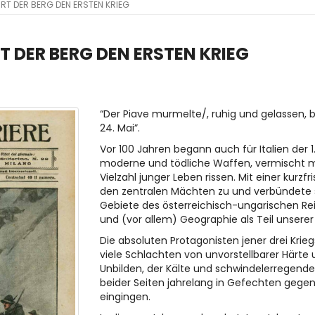
HRT DER BERG DEN ERSTEN KRIEG
RT DER BERG DEN ERSTEN KRIEG
“Der Piave murmelte/, ruhig und gelassen, 
24. Mai”.
Vor 100 Jahren begann auch für Italien der 1.
moderne und tödliche Waffen, vermischt mit
Vielzahl junger Leben rissen. Mit einer kurz
den zentralen Mächten zu und verbündete si
Gebiete des österreichisch-ungarischen R
und (vor allem) Geographie als Teil unser
Die absoluten Protagonisten jener drei Krie
viele Schlachten von unvorstellbarer Härte
Unbilden, der Kälte und schwindelerregend
beider Seiten jahrelang in Gefechten gegenü
eingingen.