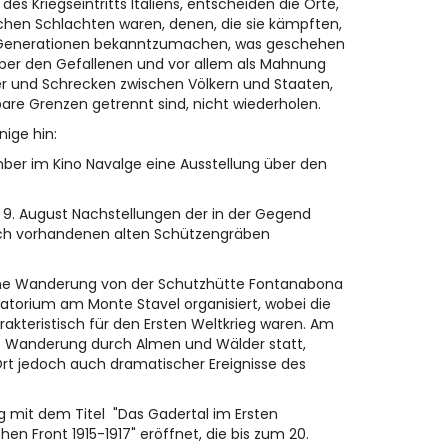
s Kriegseintritts Italiens, entscheiden die Orte,
ichen Schlachten waren, denen, die sie kämpften,
n Generationen bekanntzumachen, was geschehen
über den Gefallenen und vor allem als Mahnung
er und Schrecken zwischen Völkern und Staaten,
 Grenzen getrennt sind, nicht wiederholen.
nige hin:
ember im Kino Navalge eine Ausstellung über den
d 9. August Nachstellungen der in der Gegend
ch vorhandenen alten Schützengräben
eine Wanderung von der Schutzhütte Fontanabona
atorium am Monte Stavel organisiert, wobei die
kteristisch für den Ersten Weltkrieg waren. Am
re Wanderung durch Almen und Wälder statt,
 Ort jedoch auch dramatischer Ereignisse des
ung mit dem Titel "Das Gadertal im Ersten
en Front 1915-1917" eröffnet, die bis zum 20.