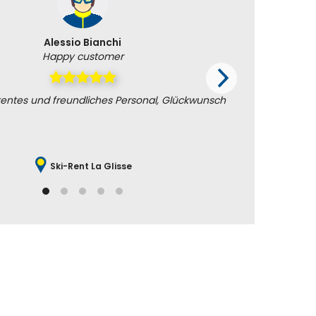
Alessio Bianchi
Happy customer
entes und freundliches Personal, Glückwunsch
Kompeten
Ski-Rent La Glisse