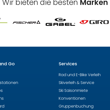
Wir bieten die besten
Marken
and Go
Services
Rad und E-Bike Verleih
hstationen
Skiverleih & Service
es
Ski Saisonmiete
ns
Konventionen
ard
Gruppenbuchung