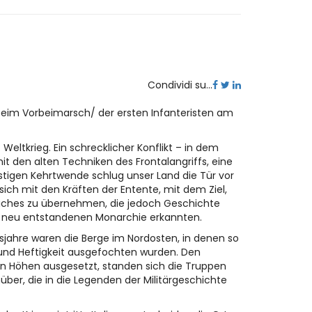
Condividi su...
beim Vorbeimarsch/ der ersten Infanteristen am
 Weltkrieg. Ein schrecklicher Konflikt – in dem
 den alten Techniken des Frontalangriffs, eine
fristigen Kehrtwende schlug unser Land die Tür vor
ch mit den Kräften der Entente, mit dem Ziel,
eiches zu übernehmen, die jedoch Geschichte
er neu entstandenen Monarchie erkannten.
gsjahre waren die Berge im Nordosten, in denen so
 und Heftigkeit ausgefochten wurden. Den
en Höhen ausgesetzt, standen sich die Truppen
ber, die in die Legenden der Militärgeschichte