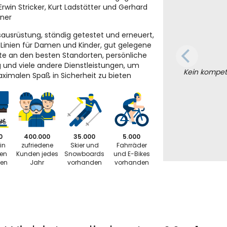
Erwin Stricker, Kurt Ladstätter und Gerhard
iner
sausrüstung, ständig getestet und erneuert,
e Linien für Damen und Kinder, gut gelegene
e an den besten Standorten, persönliche
 und viele andere Dienstleistungen, um
Kein kompet
ximalen Spaß in Sicherheit zu bieten
0
400.000
35.000
5.000
in
zufriedene
Skier und
Fahrräder
ten
Kunden jedes
Snowboards
und E-Bikes
ten
Jahr
vorhanden
vorhanden