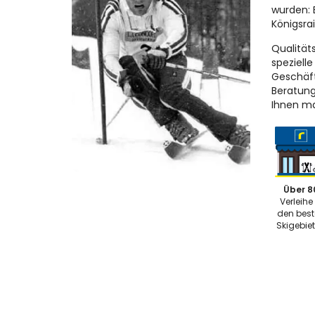
wurden: 
Königsra
Qualität
speziell
Geschäft
Beratung
Ihnen ma
Über 8
Verleihe 
den bes
Skigebie