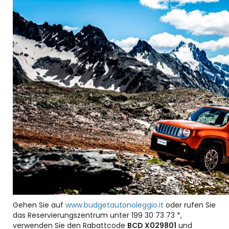
Gehen Sie auf
www.budgetautonoleggio.it
oder rufen Sie
das Reservierungszentrum unter 199 30 73 73 *,
verwenden Sie den Rabattcode
BCD X029801
und