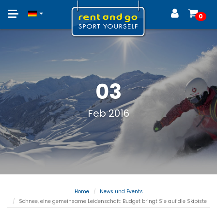
Toggle
0
navigation
03
Feb 2016
Home
News und Events
Schnee, eine gemeinsame Leidenschaft: Budget bringt Sie auf die Skipiste