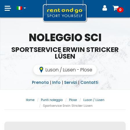
Toggle
0
navigation
NOLEGGIO SCI
SPORTSERVICE ERWIN STRICKER
LÜSEN
Luson / Lüsen - Plose
Prenota
|
Info
|
Servizi
|
Contatti
Home
Punti noleggio
Plose
Luson / Lüsen
Sportservice Erwin Stricker Lüsen