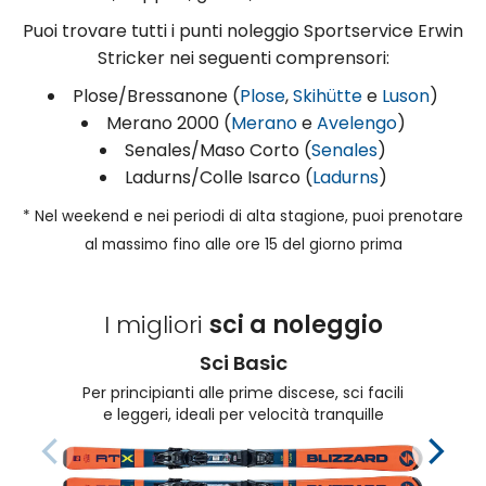
Puoi trovare tutti i punti noleggio Sportservice Erwin
Stricker nei seguenti comprensori:
Plose/Bressanone (
Plose
,
Skihütte
e
Luson
)
Merano 2000 (
Merano
e
Avelengo
)
Senales/Maso Corto (
Senales
)
Ladurns/Colle Isarco (
Ladurns
)
* Nel weekend e nei periodi di alta stagione, puoi prenotare
al massimo fino alle ore 15 del giorno prima
I migliori
sci a noleggio
Sci Basic
Per principianti alle prime discese, sci facili
e leggeri, ideali per velocità tranquille