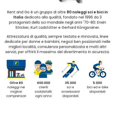
Rent and Go è un gruppo di oltre
80 noleggi sci e bici in
Italia
dedicato alla qualità, fondato nel 1996 da 3
protagonisti dello sci mondiale negli anni '70-80: Erwin
Stricker, Kurt Ladstätter e Gerhard Königsrainer.
Attrezzatura di qualità, sempre testata e rinnovata, linee
dedicate per donne e bambini, negozi ben posizionati nelle
migliori località, consulenza personalizzata e molti altri
servizi, per offrirti il massimo del divertimento in sicurezza.
Oltre 80
400.000
35.000
5.000
noleggi nei
clienti
sci e
bici ed e-bike
migliori
soddisfatti
snowboard
disponibili
comprensori
ogni anno
disponibili