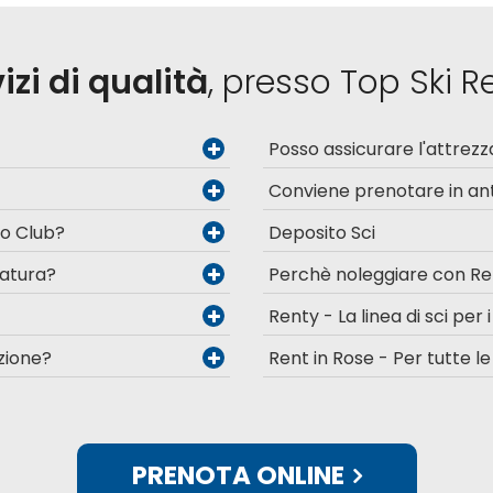
izi di qualità
, presso Top Ski R
Posso assicurare l'attrezz
Conviene prenotare in ant
Go Club?
Deposito Sci
zatura?
Perchè noleggiare con Re
Renty - La linea di sci per i
zione?
Rent in Rose - Per tutte l
PRENOTA ONLINE