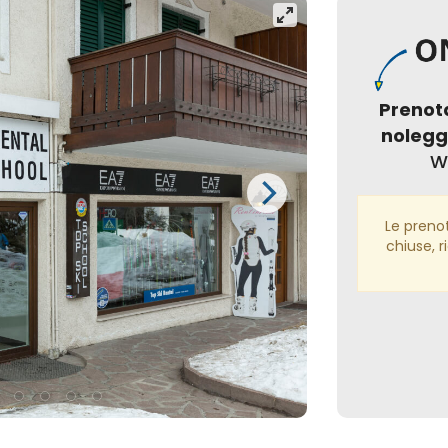
Prenot
noleggi
W
Le preno
chiuse, r