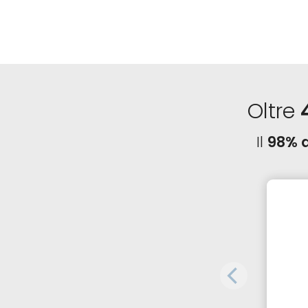
Oltre
Il
98% d