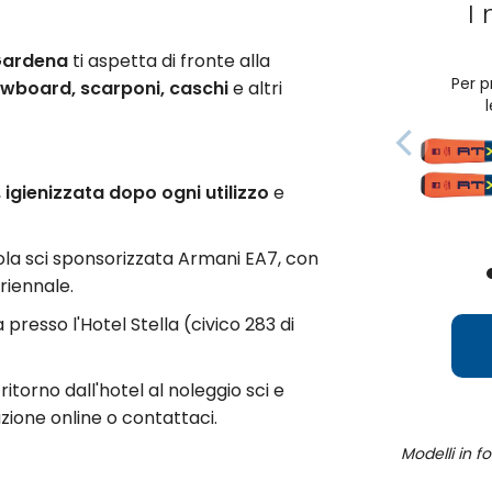
I 
 Gardena
ti aspetta di fronte alla
Per p
owboard, scarponi, caschi
e altri
,
igienizzata dopo ogni utilizzo
e
uola sci sponsorizzata Armani EA7, con
riennale.
 presso l'Hotel Stella (civico 283 di
itorno dall'hotel al noleggio sci e
azione online o contattaci.
Modelli in f