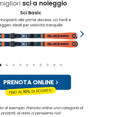
migliori
sci a noleggio
Sci Basic
rincipianti alle prime discese, sci facili e
Per pr
leggeri, ideali per velocità tranquille
PRENOTA ONLINE
DI SCONTO
10%
FINO AL
oto di esempio. Prenota online una categoria di
prodotti, al resto ci pensiamo noi!