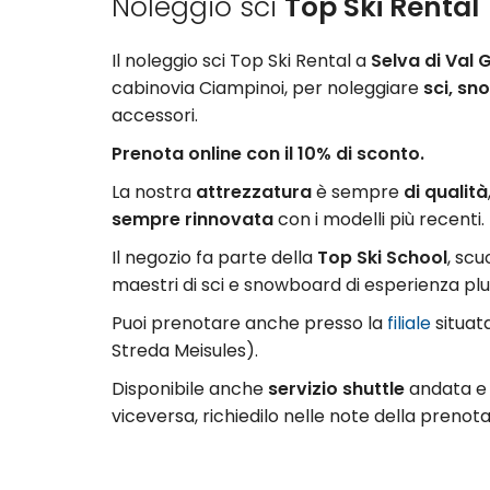
Noleggio sci
Top Ski Rental
Il noleggio sci Top Ski Rental a
Selva di Val
cabinovia Ciampinoi, per noleggiare
sci, sn
accessori.
Prenota online con il 10% di sconto.
La nostra
attrezzatura
è sempre
di qualità
sempre rinnovata
con i modelli più recenti.
Il negozio fa parte della
Top Ski School
, sc
maestri di sci e snowboard di esperienza plu
Puoi prenotare anche presso la
filiale
situata
Streda Meisules).
Disponibile anche
servizio shuttle
andata e r
viceversa, richiedilo nelle note della prenot