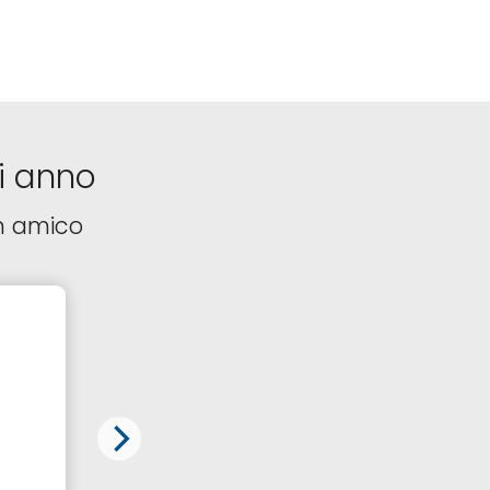
i anno
n amico