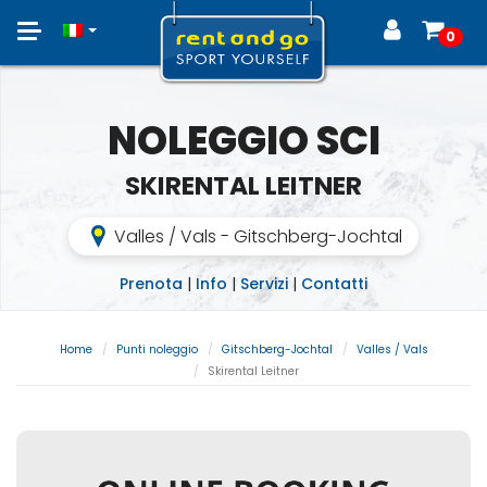
Toggle
0
navigation
NOLEGGIO SCI
SKIRENTAL LEITNER
Valles / Vals - Gitschberg-Jochtal
Prenota
|
Info
|
Servizi
|
Contatti
Home
Punti noleggio
Gitschberg-Jochtal
Valles / Vals
Skirental Leitner