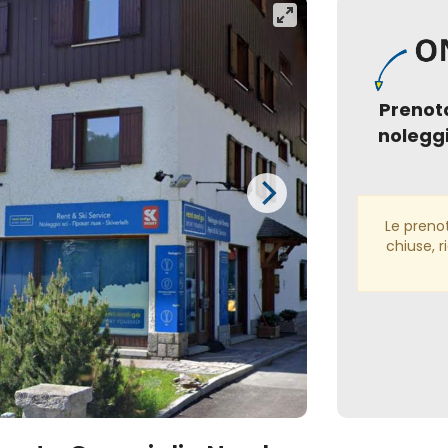
Prenot
noleggi
Le preno
chiuse, r