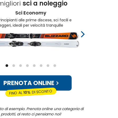
migliori
sci a noleggio
Sci Economy
rincipianti alle prime discese, sci facili e
Per 
leggeri, ideali per velocità tranquille
an
PRENOTA ONLINE
DI SCONTO
10%
FINO AL
oto di esempio. Prenota online una categoria di
prodotti, al resto ci pensiamo noi!