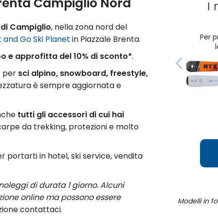
Brenta Campiglio Nord
I 
di Campiglio
, nella zona nord del
Per p
 and Go Ski Planet
in Piazzale Brenta.
Go e approfitta del 10% di sconto*
.
o per
sci alpino, snowboard, freestyle,
trezzatura è sempre aggiornata e
anche
tutti gli accessori di cui hai
carpe da trekking, protezioni e molto
er portarti in hotel, ski service, vendita
noleggi di durata 1 giorno. Alcuni
azione online ma possono essere
Modelli in f
zione contattaci.