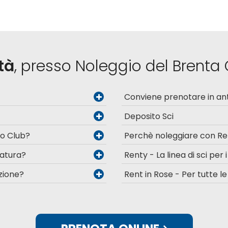
ità
, presso Noleggio del Brenta
Conviene prenotare in ant
Deposito Sci
Go Club?
Perchè noleggiare con Re
zatura?
Renty - La linea di sci per i
zione?
Rent in Rose - Per tutte l