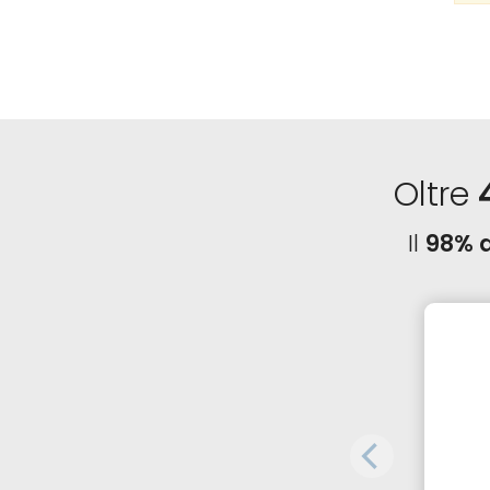
Oltre
Il
98% d