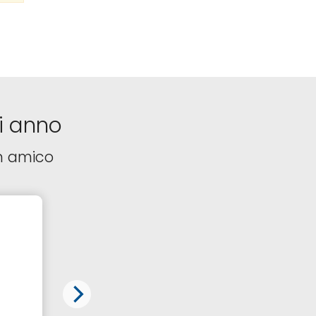
i anno
n amico