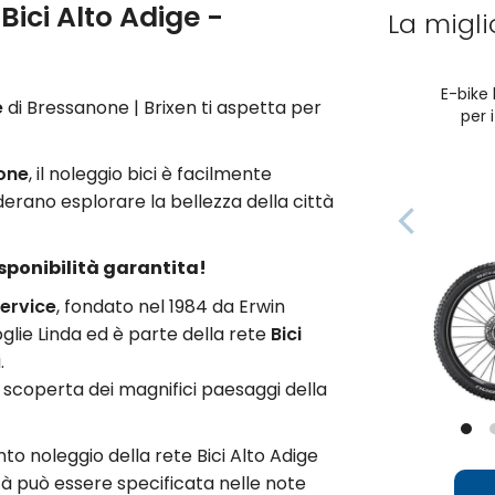
 Bici Alto Adige -
La migl
E-bike
e
di Bressanone | Brixen ti aspetta per
per 
none
, il noleggio bici è facilmente
erano esplorare la bellezza della città
isponibilità garantita!
ervice
, fondato nel 1984 da Erwin
glie Linda ed è parte della rete
Bici
.
la scoperta dei magnifici paesaggi della
unto noleggio della rete Bici Alto Adige
ità può essere specificata nelle note