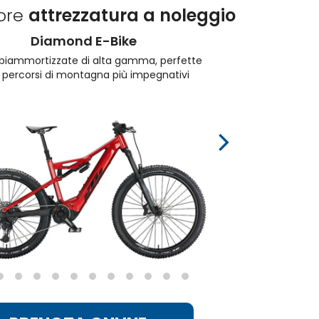
iore
attrezzatura a noleggio
Diamond E-Bike
 biammortizzate di alta gamma, perfette
Mo
i percorsi di montagna più impegnativi
ant