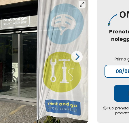
Prenot
nolegg
Primo 
🕒 Puoi prenota
prodott