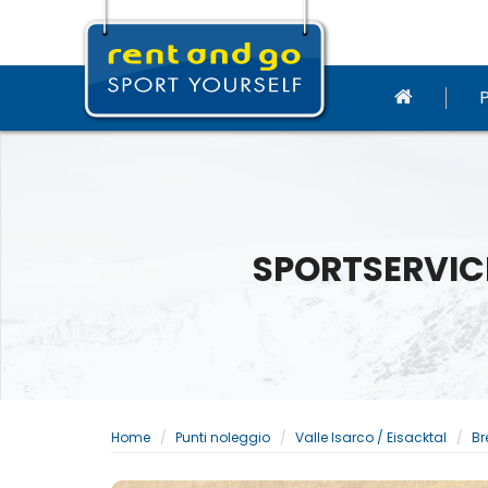
SPORTSERVICE
Home
Punti noleggio
Valle Isarco / Eisacktal
Br