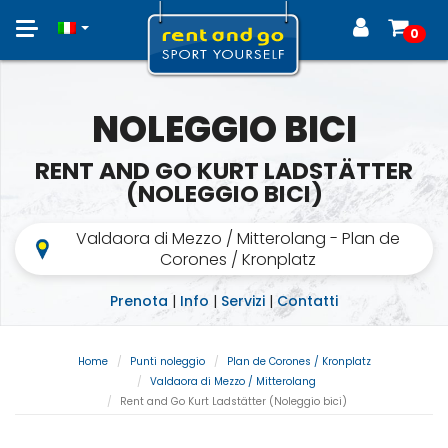
Toggle
0
navigation
NOLEGGIO BICI
RENT AND GO KURT LADSTÄTTER
(NOLEGGIO BICI)
Valdaora di Mezzo / Mitterolang - Plan de
Corones / Kronplatz
Prenota
|
Info
|
Servizi
|
Contatti
Home
Punti noleggio
Plan de Corones / Kronplatz
Valdaora di Mezzo / Mitterolang
Rent and Go Kurt Ladstätter (Noleggio bici)