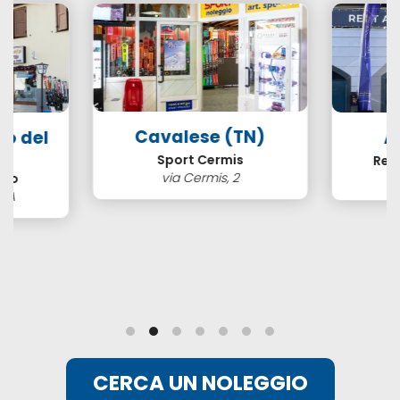
Cavalese (TN)
so del
A
N)
Sport Cermis
Ren
via Cermis, 2
ero
3/A
CERCA UN NOLEGGIO