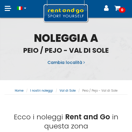
Toggle
0
navigation
NOLEGGIA A
PEIO / PEJO - VAL DI SOLE
Cambia località
Home
I nostri noleggi
Val di Sole
Peio / Pejo - Val di Sole
Ecco i noleggi
Rent and Go
in
questa zona