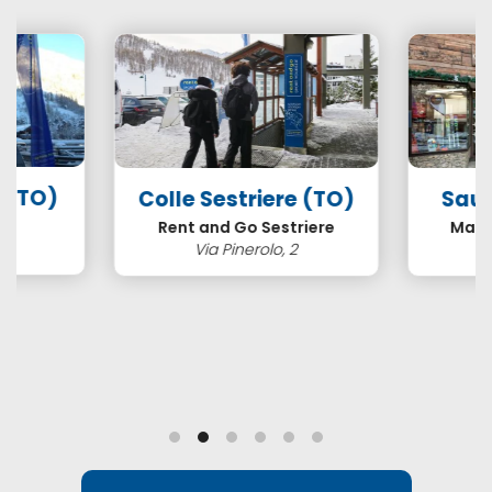
 (TO)
Colle Sestriere (TO)
Sauz
in
Rent and Go Sestriere
Mais
 4
Via Pinerolo, 2
Pi