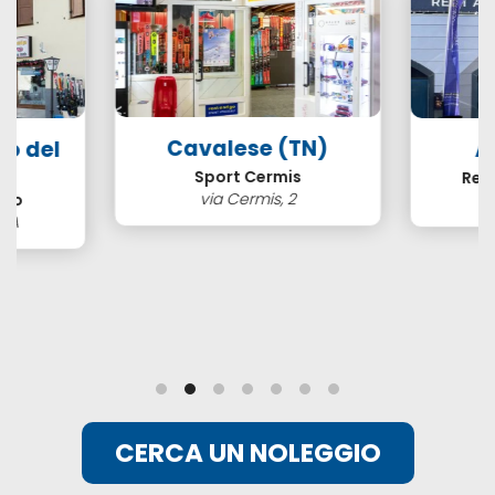
Cavalese (TN)
so del
A
N)
Sport Cermis
Ren
via Cermis, 2
ero
3/A
CERCA UN NOLEGGIO